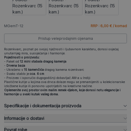
MGemT-12
RRP : 6,00 € / komad
Pristup veleprodajnim cijenama
Rozenkvarc, poznat po svojoj nježnosti i ljubavnom karakteru, donosi osjećaj
unutarnjeg mira, suosjećanja i harmonije.
Pojedinosti o proizvodu:
- Paket od
12 mini stabala dragog kamenja
-
Drvena baza
- Ukrašeno s
15 kamenčića
dragog kamena rozenkvarc
- Svako stablo je
cca. 6 cm
- Proizveo i isporučio dugogodišnji dobavljač AW-a u Indiji
Plastične kutije u kojima ova drvca dolaze mogu se prenamijeniti u kolekcionarske
izložbene kutije ili ponovno upotrijebiti na kreativne načine.
Oplemenite svoj prostor ovim malim remek-djelom, koje donosi notu elegancije i
harmonije u svaki kutak vašeg doma.
Specifikacije i dokumentacija proizvoda
Informacije o dostavi
Povrat robe