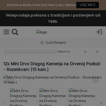
VIŠE INFO
KUPONI & BESPLATNA DOSTAVA CIJELI SRPANJ
Veleprodaja poklona s tradicijom i poštenjem od
1995.
Gold Reward
Mini Drvca Dragog Kamenja
MGemT-12
12x
Mini Drvo Dragog Kamenja na Drvenoj Podlozi
- Rozenkvarc (15 kam.)