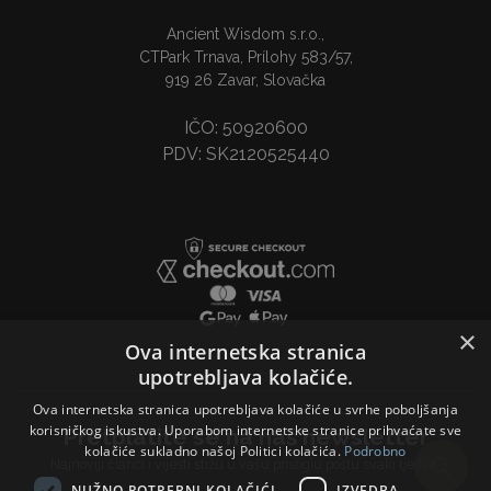
Ancient Wisdom s.r.o.,
CTPark Trnava, Prílohy 583/57,
919 26 Zavar, Slovačka
IČO: 50920600
PDV: SK2120525440
×
Ova internetska stranica
upotrebljava kolačiće.
Ova internetska stranica upotrebljava kolačiće u svrhe poboljšanja
korisničkog iskustva. Uporabom internetske stranice prihvaćate sve
Pretplatite se na naš newsletter
kolačiće sukladno našoj Politici kolačića.
Podrobno
Najnoviji članci i vijesti stižu u vašu pristiglu poštu svaki tjedan.
NUŽNO POTREBNI KOLAČIĆI
IZVEDBA