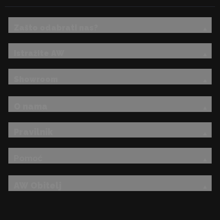
Zašto odabrati nas?
Istražite AW
Showroom
O nama
Pravilnik
Pomoć
AW Obitelj