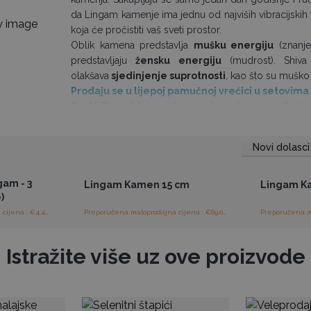
da Lingam kamenje ima jednu od najviših vibracijskih 
koja će pročistiti vaš sveti prostor.
Oblik kamena predstavlja
mušku energiju
(znanje
predstavljaju
žensku energiju
(mudrost). Shiva
olakšava
sjedinjenje suprotnosti
, kao što su muško i
Prodaju se u lijepoj pamučnoj vrećici u setovima 
Svaki Shiva Lingam kamen je potpuno jedinstven
mogu se neznatno razlikovati među kamenjem.
Novi dolasci
ajnim
Pristup veleprodajnim
Pris
cijenama
gam - 3
Lingam Kamen 15 cm
Lingam K
)
Preporučena maloprodajna cijena : €4.40/vrećica
Preporučena maloprodajna cijena : €69.00/kamen
Istražite više uz ove proizvode