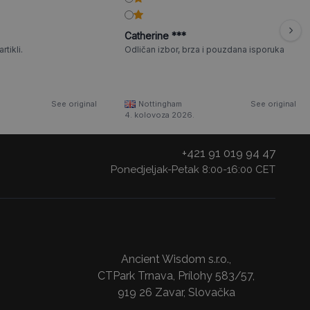
Catherine ***
rtikli.
Odličan izbor, brza i pouzdana isporuka
See original
Nottingham
See original
4. kolovoza 2026.
+421 91 019 94 47
Ponedjeljak-Petak 8:00-16:00 CET
Ancient Wisdom s.r.o.,
CTPark Trnava, Prílohy 583/57,
919 26 Zavar, Slovačka