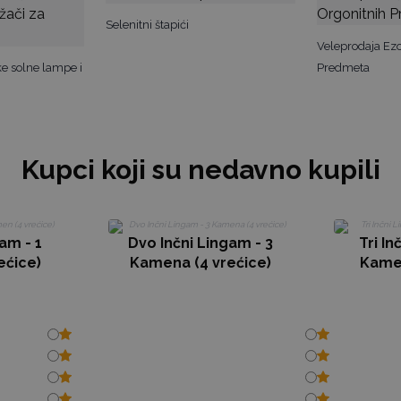
Selenitni štapići
Veleprodaja Ezo
ke solne lampe i
Predmeta
Kupci koji su nedavno kupili
gam - 1
Dvo Inčni Lingam - 3
Tri In
ećice)
Kamena (4 vrećice)
Kamen