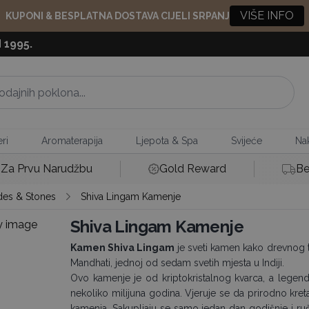
VIŠE INFO
KUPONI & BESPLATNA DOSTAVA CIJELI SRPANJ
 1995.
ri
Aromaterapija
Ljepota & Spa
Svijeće
Nak
Za Prvu Narudžbu
Gold Reward
Be
des & Stones
Shiva Lingam Kamenje
Shiva Lingam Kamenje
Kamen Shiva Lingam
je sveti kamen kako drevnog t
Mandhati, jednoj od sedam svetih mjesta u Indiji.
Ovo kamenje je od kriptokristalnog kvarca, a legend
nekoliko milijuna godina. Vjeruje se da prirodno kret
kamenja. Sakupljaju se samo jedan dan godišnje i ručn