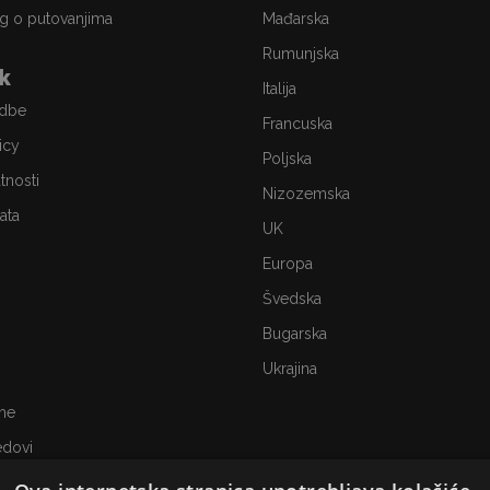
g o putovanjima
Mađarska
Rumunjska
ik
Italija
edbe
Francuska
icy
Poljska
atnosti
Nizozemska
ata
UK
Europa
Švedska
Bugarska
Ukrajina
me
edovi