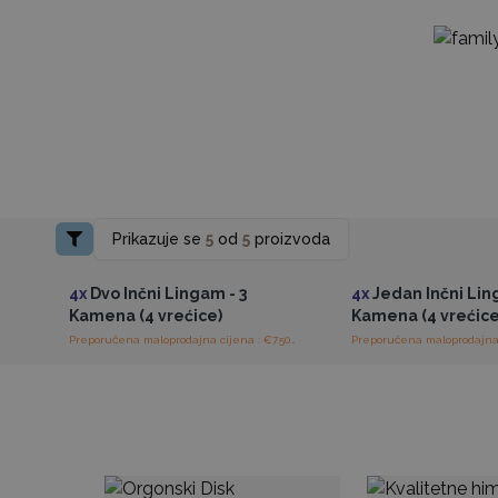
Prikazuje se
5
od
5
proizvoda
Pristup veleprodajnim
Pristup veleprod
cijenama
cijenama
4x
Dvo Inčni Lingam - 3
4x
Jedan Inčni Lin
Kamena (4 vrećice)
Kamena (4 vrećice
Preporučena maloprodajna cijena : €7.50/vrećica