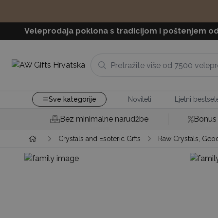
Veleprodaja poklona s tradicijom i poštenjem od
Sve kategorije
Noviteti
Ljetni bestsele
Bez minimalne narudžbe
Bonus 
Crystals and Esoteric Gifts
Raw Crystals, Geo