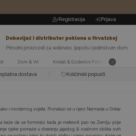
Registracija
Prijava
Dobavljač i distributer poklona u Hrvatskoj
Prirodni proizvodi za wellness, ljepotu i jedinstven dom.
it
Dom & Vrt
Kristali & Ezoterični Pokloni
Mirisi 
splatna dostava
Količinski popusti
ako i modernog svijeta. Pronalazi se u rijeci Narmada u Onkar
a kaže da se formiralo kada je meteorit pao na Zemlju prije
anje rijeke pomaže u stvaranju jajastog ili ovalnom oblika ovih
o se poliraju kako bi dobili glatku i sjajnu površinu. Kaže se