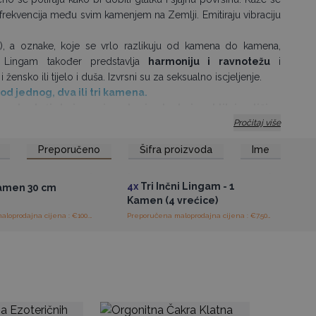
frekvencija među svim kamenjem na Zemlji. Emitiraju vibraciju
), a oznake, koje se vrlo razlikuju od kamena do kamena,
 Lingam također predstavlja
harmoniju i ravnotežu
i
 žensko ili tijelo i duša. Izvrsni su za seksualno iscjeljenje.
od jednog, dva ili tri kamena.
; budući da je proizvod prirode, boja, oblik i veličina
Pročitaj više
Preporučeno
Šifra proizvoda
Ime
tup veleprodajnim
Pristup veleprodajnim
cijenama
cijenama
4x
Tri Inčni Lingam - 1
amen 30 cm
Kamen (4 vrećice)
Preporučena maloprodajna cijena : €100.00/kamen
Preporučena maloprodajna cijena : €7.50/vrećica