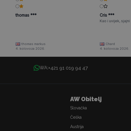
thomas ***
Cris ***
Kao i uvijek, sjajni a
thomas markus
Chard
4. kolovoza 2026.
4. kolovoza 2026.
+421 91 019 94 47
WA:
AW Obitelj
Slovačka
Češka
Austrija