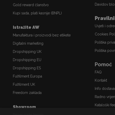
Davidov blo
Gold reward članstvo
Kupi sada, plati kasnije (BNPL)
Praviln
Uvjeti i odr
Istražite AW
Cookies Pol
Manufaktura i proizvodi bez etikete
Politika priv
Digitalni marketing
Politika povr
Dropshipping UK
Dropshipping EU
Pomoć
Dropshipping ES
FAQ
Fulfilment Europa
Kontakt
Fulfilment UK
Info dostava
Freedom zaklada
Radno vrije
Kataloški fe
Showroom
Rezervirajte termin