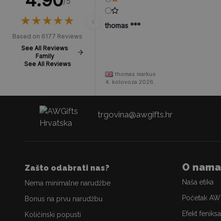
4.90
/5
★
★
★
★
★
★
★
★
★
★
thomas ***
Based on 6177 Reviews
See All Reviews
Family
See All Reviews
thomas markus
4. kolovoza 2026.
trgovina@awgifts.hr
O nama
Zašto odabrati nas?
Naša etika
Nema minimalne narudžbe
Početak AW
Bonus na prvu narudžbu
Efekt feniksa
Količinski popusti