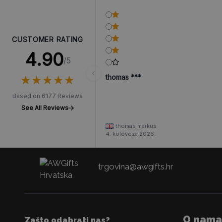
CUSTOMER RATING
4.90
/5
★
★
★
★
★
★
★
★
★
★
thomas ***
Based on 6177 Reviews
See All Reviews
thomas markus
4. kolovoza 2026.
trgovina@awgifts.hr
O nama
Zašto odabrati nas?