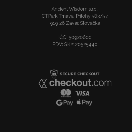
Ancient Wisdom s.r.o.,
CTPark Trnava, Prílohy 583/57,
919 26 Zavar, Slovačka
IČO: 50920600
PDV: SK2120525440