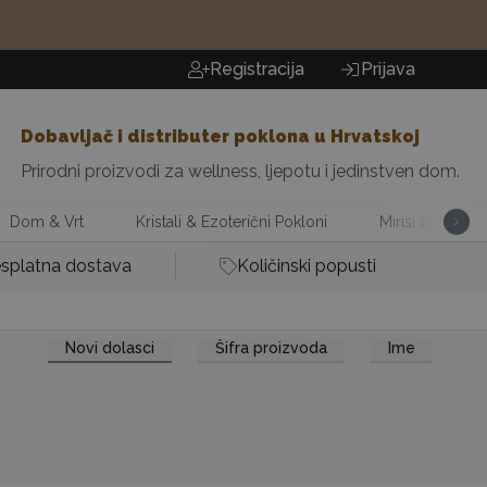
Registracija
Prijava
Dobavljač i distributer poklona u Hrvatskoj
Prirodni proizvodi za wellness, ljepotu i jedinstven dom.
Dom & Vrt
Kristali & Ezoterični Pokloni
Mirisi za Dom
splatna dostava
Količinski popusti
Novi dolasci
Šifra proizvoda
Ime