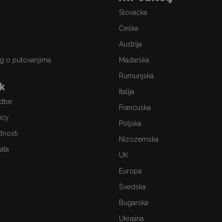
Slovačka
Češka
Austrija
g o putovanjima
Mađarska
Rumunjska
ik
Italija
edbe
Francuska
icy
Poljska
atnosti
Nizozemska
ata
UK
Europa
Švedska
Bugarska
Ukrajina