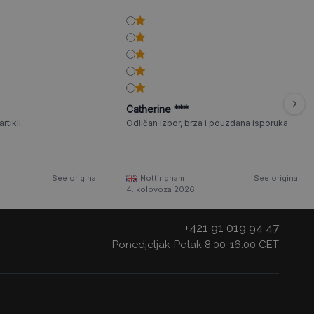
Catherine ***
rtikli.
Odličan izbor, brza i pouzdana isporuka
See original
Nottingham
See original
4. kolovoza 2026.
+421 91 019 94 47
Ponedjeljak-Petak 8:00-16:00 CET