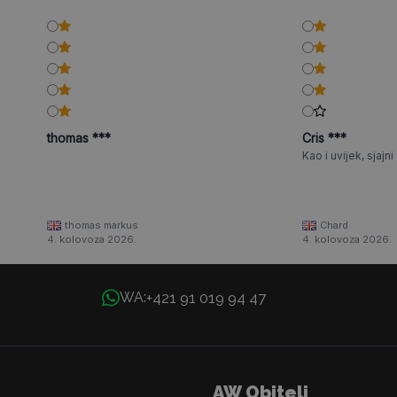
thomas ***
Cris ***
Kao i uvijek, sjajni a
thomas markus
Chard
4. kolovoza 2026.
4. kolovoza 2026.
+421 91 019 94 47
WA:
AW Obitelj