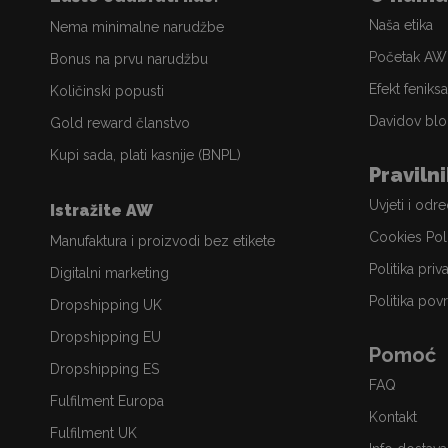
Naša etika
Nema minimalne narudžbe
Početak AW
Bonus na prvu narudžbu
Efekt feniksa
Količinski popusti
Davidov blo
Gold reward članstvo
Kupi sada, plati kasnije (BNPL)
Praviln
Uvjeti i odr
Istražite AW
Cookies Pol
Manufaktura i proizvodi bez etikete
Politika priv
Digitalni marketing
Politika povr
Dropshipping UK
Dropshipping EU
Pomoć
Dropshipping ES
FAQ
Fulfilment Europa
Kontakt
Fulfilment UK