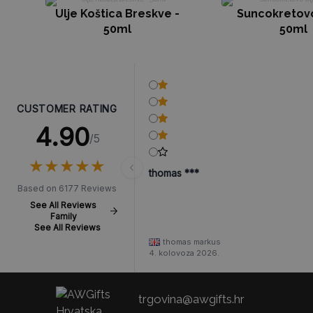
Ulje Koštica Breskve -
Suncokretovo
50ml
50ml
CUSTOMER RATING
4.90
/5
★
★
★
★
★
★
★
★
★
★
thomas ***
Based on 6177 Reviews
See All Reviews
Family
See All Reviews
thomas markus
4. kolovoza 2026.
trgovina@awgifts.hr