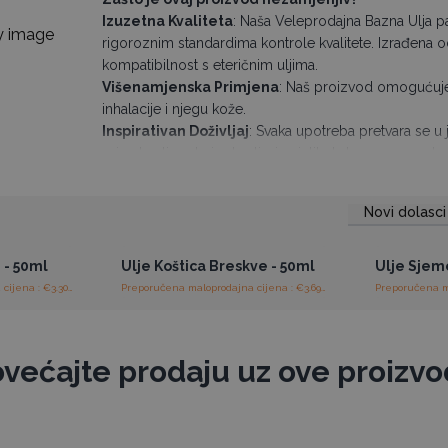
Izuzetna Kvaliteta
: Naša Veleprodajna Bazna Ulja pa
rigoroznim standardima kontrole kvalitete. Izrađena od 
kompatibilnost s eteričnim uljima.
Višenamjenska Primjena
: Naš proizvod omogućuje l
inhalacije i njegu kože.
Inspirativan Doživljaj
: Svaka upotreba pretvara se u je
prirodne ljepote i zdravlja, i osjetite kako vas aromate
Ova Bazna Ulja dolaze u jantarnim bočicama od 50 ml
Također se isporučuju u bocama od 100 ml i 1 L.
Novi dolasci
ajnim
Pristup veleprodajnim
Pris
Osigurajte sebi i svojim klijentima nezaboravno putova
cijenama
Naručite već danas i dozvolite da vas ova bazna 
Jer, zaslužujete samo najbolje!
 - 50ml
Ulje Koštica Breskve - 50ml
Ulje Sjeme
Preporučena maloprodajna cijena : €3.30/komad
Preporučena maloprodajna cijena : €3.69/komad
većajte prodaju uz ove proizv