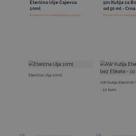
Eterično Ulje Čajevca
50x
Kutija za B
10ml
od 50 ml - Crna
Preporučena maloprodajna cijena : €3.75/komad
Eterična Ulja 10ml
AW Kutija Eteričnih 
- 10 kom.