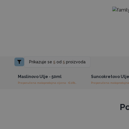
Prikazuje se
5
od
5
proizvoda
Pristup veleprodajnim
Pristup veleprod
cijenama
cijenama
Maslinovo Ulje - 50ml
Suncokretovo Ulje
Preporučena maloprodajna cijena : €2.81/komad
Po