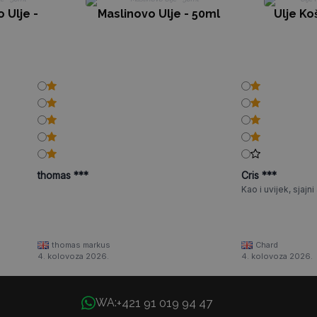
 Ulje -
Maslinovo Ulje - 50ml
Ulje Ko
thomas ***
Cris ***
Kao i uvijek, sjajni a
thomas markus
Chard
4. kolovoza 2026.
4. kolovoza 2026.
+421 91 019 94 47
WA: