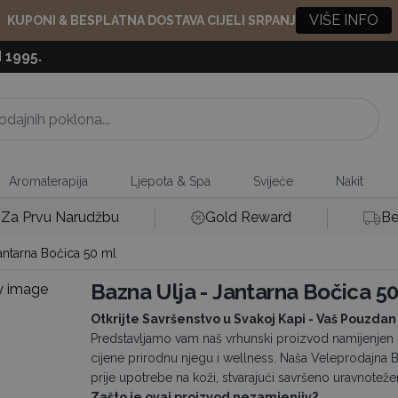
VIŠE INFO
KUPONI & BESPLATNA DOSTAVA CIJELI SRPANJ
 1995.
Aromaterapija
Ljepota & Spa
Svijeće
Nakit
Za Prvu Narudžbu
Gold Reward
Be
antarna Bočica 50 ml
Bazna Ulja - Jantarna Bočica 5
Otkrijte Savršenstvo u Svakoj Kapi - Vaš Pouzda
Predstavljamo vam naš vrhunski proizvod namijenjen m
cijene prirodnu njegu i wellness. Naša Veleprodajna B
prije upotrebe na koži, stvarajući savršeno uravnoteže
Zašto je ovaj proizvod nezamjenjiv?