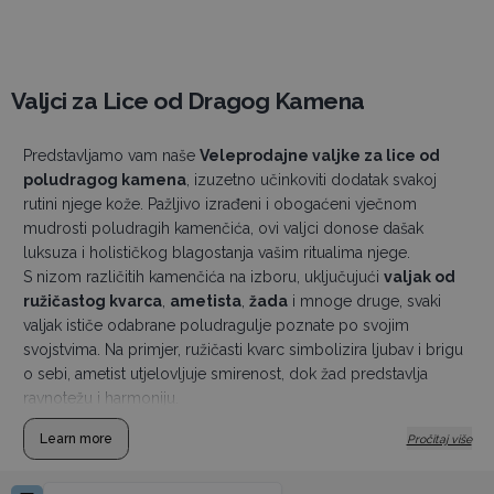
Valjci za Lice od Dragog Kamena
Predstavljamo vam naše
Veleprodajne valjke za lice od
poludragog kamena
, izuzetno učinkoviti dodatak svakoj
rutini njege kože. Pažljivo izrađeni i obogaćeni vječnom
mudrosti poludragih kamenčića, ovi valjci donose dašak
luksuza i holističkog blagostanja vašim ritualima njege.
S nizom različitih kamenčića na izboru, uključujući
valjak od
ružičastog kvarca
,
ametista
,
žada
i mnoge druge, svaki
valjak ističe odabrane poludragulje poznate po svojim
svojstvima. Na primjer, ružičasti kvarc simbolizira ljubav i brigu
o sebi, ametist utjelovljuje smirenost, dok žad predstavlja
ravnotežu i harmoniju.
Learn more
Pročitaj više