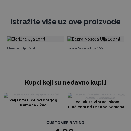
Istražite više uz ove proizvode
Ma
Eterična Ulja 10ml
Bazna Noseća Ulja 100ml
Kupci koji su nedavno kupili
Valjak za Lice od Dragog
Valjak sa Vibracijskom
Kamena - Žad
Pločicom od Dragog Kamena -
Ružičasti Kvarc
CUSTOMER RATING