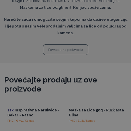
Savjet
: Za dodatnu dozu luksuza, razmislite o kombiniranju s
Maskama za lice od gline
ili
Konjac spužvicama.
Naručite sada i omogućite svojim kupcima da dožive eleganciju
i ljepotu s našim Veleprodajnim valjcima za lice od poludragog
kamena.
Povratak na proizvode
Povećajte prodaju uz ove
proizvode
12x
Inspirativna Narukvice -
Maska za Lice 50g - Ružičasta
Bakar - Razno
Glina
PMC : €7.50/Komad
PMC : €7.81/komad