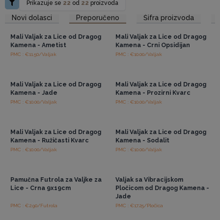
Prikazuje se
22
od
22
proizvoda
Pristup veleprodajnim
Pristup veleprodajnim
Novi dolasci
Preporučeno
Šifra proizvoda
cijenama
cijenama
Mali Valjak za Lice od Dragog
Mali Valjak za Lice od Dragog
Kamena - Ametist
Kamena - Crni Opsidijan
PMC : €11.50/Valjak
PMC : €10.00/Valjak
Pristup veleprodajnim
Pristup veleprodajnim
cijenama
cijenama
Mali Valjak za Lice od Dragog
Mali Valjak za Lice od Dragog
Kamena - Jade
Kamena - Prozirni Kvarc
PMC : €10.00/Valjak
PMC : €10.00/Valjak
Pristup veleprodajnim
Pristup veleprodajnim
cijenama
cijenama
Mali Valjak za Lice od Dragog
Mali Valjak za Lice od Dragog
Kamena - Ružičasti Kvarc
Kamena - Sodalit
PMC : €10.00/Valjak
PMC : €10.00/Valjak
Pristup veleprodajnim
Pristup veleprodajnim
cijenama
cijenama
Pamučna Futrola za Valjke za
Valjak sa Vibracijskom
Lice - Crna 9x19cm
Pločicom od Dragog Kamena -
Jade
PMC : €2.90/Futrola
PMC : €17.25/Pločica
Pristup veleprodajnim
Pristup veleprodajnim
cijenama
cijenama