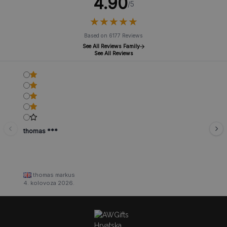
4.90
/5
★
★
★
★
★
★
★
★
★
★
Based on 6177 Reviews
See All Reviews Family
See All Reviews
thomas ***
thomas markus
4. kolovoza 2026.