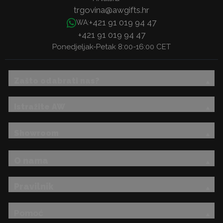
trgovina@awgifts.hr
+421 91 019 94 47
WA:
+421 91 019 94 47
Ponedjeljak-Petak 8:00-16:00 CET
Zašto odabrati nas?
Istražite AW
Showroom
O nama
Pravilnik
Pomoć