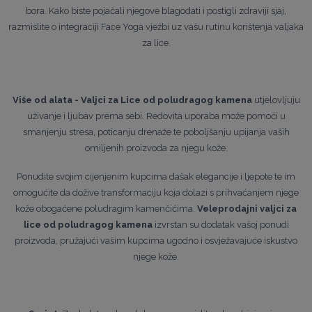
bora. Kako biste pojačali njegove blagodati i postigli zdraviji sjaj,
razmislite o integraciji Face Yoga vježbi uz vašu rutinu korištenja valjaka
za lice.
Više od alata - Valjci za Lice od poludragog kamena
utjelovljuju
uživanje i ljubav prema sebi. Redovita uporaba može pomoći u
smanjenju stresa, poticanju drenaže te poboljšanju upijanja vaših
omiljenih proizvoda za njegu kože.
Ponudite svojim cijenjenim kupcima dašak elegancije i ljepote te im
omogućite da dožive transformaciju koja dolazi s prihvaćanjem njege
kože obogaćene poludragim kamenčićima.
Veleprodajni valjci za
lice od poludragog kamena
izvrstan su dodatak vašoj ponudi
proizvoda, pružajući vašim kupcima ugodno i osvježavajuće iskustvo
njege kože.