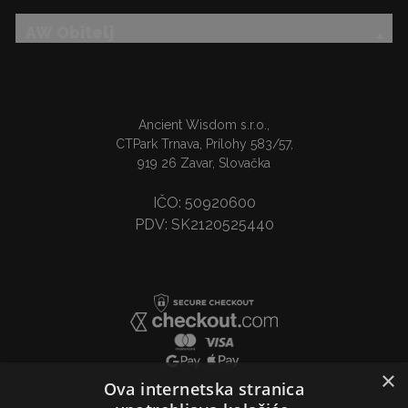
AW Obitelj
Ancient Wisdom s.r.o.,
CTPark Trnava, Prílohy 583/57,
919 26 Zavar, Slovačka
IČO: 50920600
PDV: SK2120525440
×
Ova internetska stranica