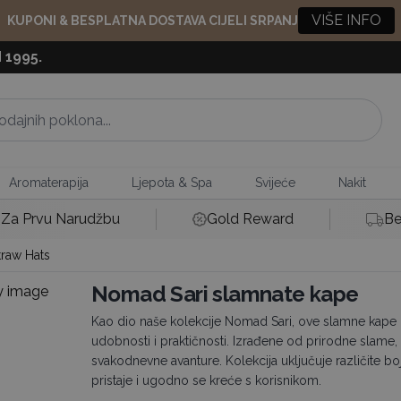
VIŠE INFO
KUPONI & BESPLATNA DOSTAVA CIJELI SRPANJ
 1995.
Aromaterapija
Ljepota & Spa
Svijeće
Nakit
Za Prvu Narudžbu
Gold Reward
Be
raw Hats
Nomad Sari slamnate kape
Kao dio naše kolekcije Nomad Sari, ove slamne kape kr
udobnosti i praktičnosti. Izrađene od prirodne slame,
svakodnevne avanture. Kolekcija uključuje različite boje
pristaje i ugodno se kreće s korisnikom.