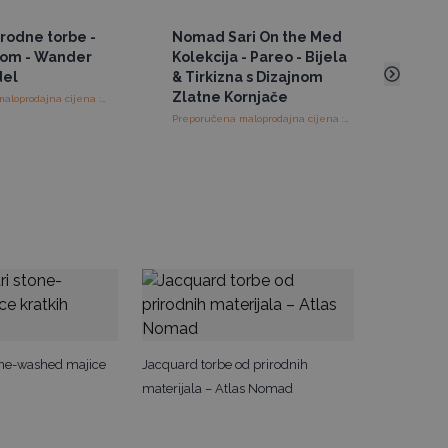
irodne torbe -
Nomad Sari On the Med
Noma
oom - Wander
Kolekcija - Pareo - Bijela
Kole
del
& Tirkizna s Dizajnom
Mors
Zlatne Kornjače
Zlat
Preporučena maloprodajna cijena : €25.00/komad
Preporučena maloprodajna cijena : €15.00/Komad
ne-washed majice
Jacquard torbe od prirodnih
materijala – Atlas Nomad