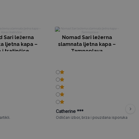
 Sari ležerna
Nomad Sari ležerna
a ljetna kapa –
slamnata ljetna kapa –
s
 i tratinčice
Tamnoplava
Catherine ***
rtikli.
Odličan izbor, brza i pouzdana isporuka