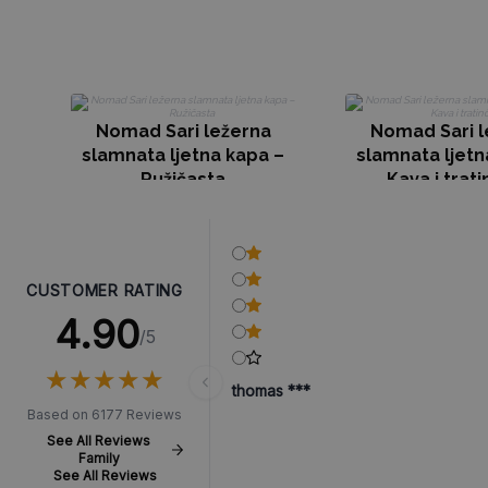
Nomad Sari ležerna
Nomad Sari l
slamnata ljetna kapa –
slamnata ljetn
Ružičasta
Kava i trati
CUSTOMER RATING
4.90
/5
★
★
★
★
★
★
★
★
★
★
thomas ***
Based on 6177 Reviews
See All Reviews
Family
See All Reviews