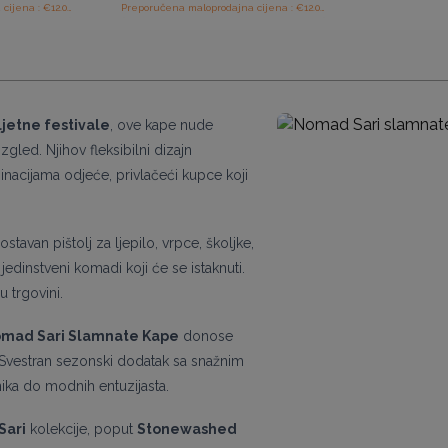
Preporučena maloprodajna cijena : €12.00/komad
Preporučena maloprodajna cijena : €12.00/komad
ljetne festivale
, ove kape nude
led. Njihov fleksibilni dizajn
acijama odjeće, privlačeći kupce koji
tavan pištolj za ljepilo, vrpce, školjke,
 jedinstveni komadi koji će se istaknuti.
u trgovini.
mad Sari Slamnate Kape
donose
 Svestran sezonski dodatak sa snažnim
ika do modnih entuzijasta.
Sari
kolekcije, poput
Stonewashed