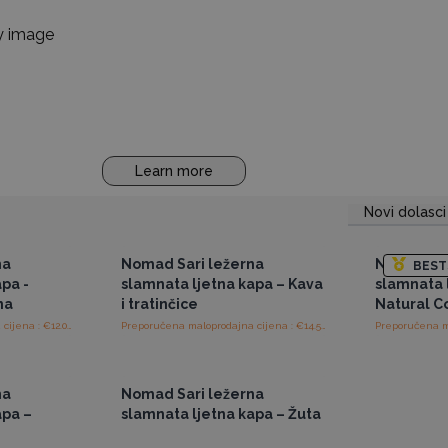
Learn more
Novi dolasci
ajnim
Pristup veleprodajnim
Pris
cijenama
na
Nomad Sari ležerna
Nomad Sar
BEST
pa -
slamnata ljetna kapa – Kava
slamnata 
na
i tratinčice
Natural C
Preporučena maloprodajna cijena : €12.00/komad
Preporučena maloprodajna cijena : €14.50/komad
ajnim
Pristup veleprodajnim
cijenama
na
Nomad Sari ležerna
apa –
slamnata ljetna kapa – Žuta