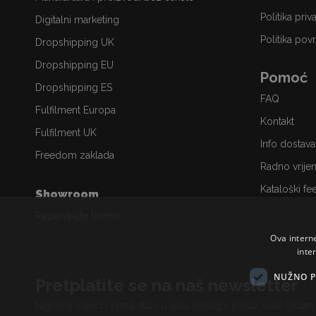
Politika priv
Digitalni marketing
Politika povr
Dropshipping UK
Dropshipping EU
Pomoć
Dropshipping ES
FAQ
Fulfilment Europa
Kontakt
Fulfilment UK
Info dostava
Freedom zaklada
Radno vrije
Kataloški fe
Showroom
Rezervirajte termin
Ova intern
inte
NUŽNO P
Pretplatite se na naš newsletter
Najnoviji članci i vijesti stižu u vašu pristiglu poštu svaki tjedan.