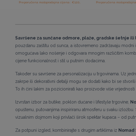
Preporučena maloprodajna cijena : €12.00/komad
Savršene za sunčane odmore, plaže, gradske šetnje ili 
pouzdanu zaštitu od sunca, a istovremeno zadržavaju modni izg
omogućava lako nošenje i odgovara mnogim različitim kombin
cijene funkcionalnost i stil u putnim dodacima.
Također su savršene za personalizaciju u trgovinama. Uz jednos
zakrpe ili dekorativni detalji mogu se dodati kako bi se stvorili
To ih čini lakim za pozicionirati kao proizvode više vrijednosti 
Izvrstan izbor za butike, poklon dućane i lifestyle trgovine,
No
opuštenu, putovanjima inspiriranu atmosferu u svaku izložbu.
vizualnim dojmom koji privlači širok spektar kupaca – od putn
Za potpuni izgled, kombinirajte s drugim artiklima iz
Nomad 