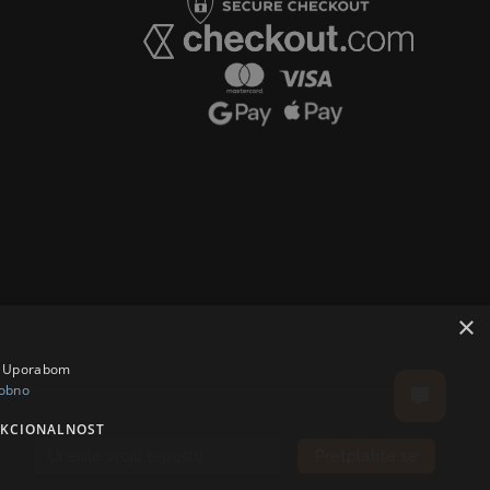
×
a. Uporabom
obno
KCIONALNOST
Pretplatite se
Email address