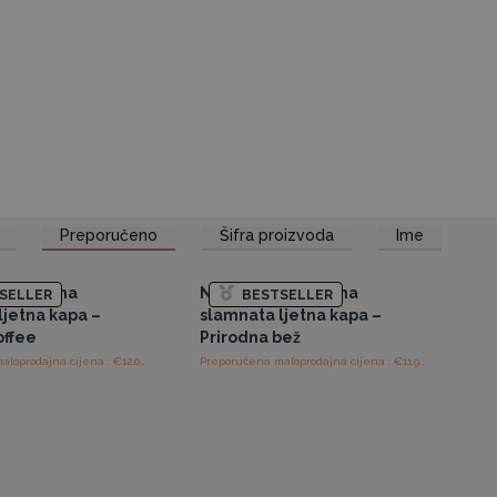
Preporučeno
Šifra proizvoda
Ime
tup veleprodajnim
Pristup veleprodajnim
cijenama
cijenama
i ležerna
Nomad Sari ležerna
SELLER
BESTSELLER
ljetna kapa –
slamnata ljetna kapa –
offee
Prirodna bež
Preporučena maloprodajna cijena : €12.00/komad
Preporučena maloprodajna cijena : €11.90/komad