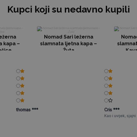
Kupci koji su nedavno kupili
ežerna
Nomad Sari ležerna
Nomad
a kapa –
slamnata ljetna kapa –
slamnat
nčice
Žuta
Kava
thomas ***
Cris ***
Kao i uvijek, sjajni a