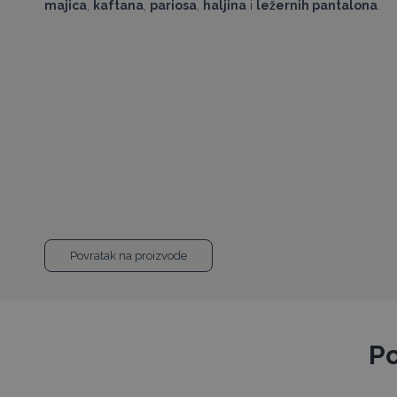
majica
,
kaftana
,
pariosa
,
haljina
i
ležernih pantalona
.
Povratak na proizvode
Po