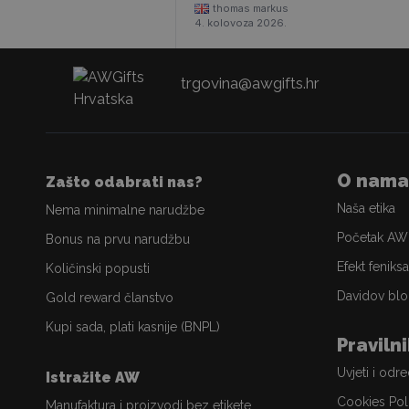
thomas markus
4. kolovoza 2026.
trgovina@awgifts.hr
O nama
Zašto odabrati nas?
Naša etika
Nema minimalne narudžbe
Početak AW
Bonus na prvu narudžbu
Efekt feniksa
Količinski popusti
Davidov blo
Gold reward članstvo
Kupi sada, plati kasnije (BNPL)
Praviln
Uvjeti i odr
Istražite AW
Cookies Pol
Manufaktura i proizvodi bez etikete