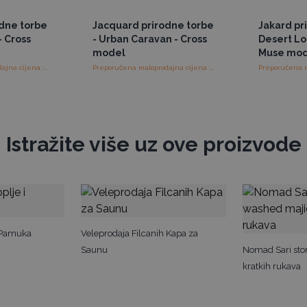
odne torbe
Jacquard prirodne torbe
Jakard pr
- Cross
- Urban Caravan - Cross
Desert L
model
Muse mo
Preporučena maloprodajna cijena : €20.00/komad
Preporučena maloprodajna cijena : €20.00/komad
Istražite više uz ove proizvode
i Pamuka
Veleprodaja Filcanih Kapa za
Saunu
Nomad Sari sto
kratkih rukava