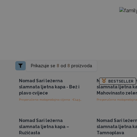
Prikazuje se
8
od
8
proizvoda
Pristup veleprodajnim
Pristup veleprod
cijenama
cijenama
Nomad Sari ležerna
Nomad Sari ležer
BESTSELLER
slamnata ljetna kapa - Bež i
slamnata ljetna ka
plavo cvijeće
Mahovinasto zele
Preporučena maloprodajna cijena : €14.50/komad
Pristup veleprodajnim
Pristup veleprod
cijenama
cijenama
Nomad Sari ležerna
Nomad Sari ležer
slamnata ljetna kapa –
slamnata ljetna k
Ružičasta
Tamnoplava