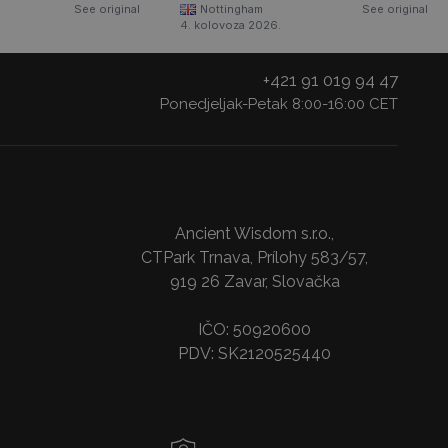
See original
Nottingham
See original
4. kolovoza 2026.
+421 91 019 94 47
Ponedjeljak-Petak 8:00-16:00 CET
Ancient Wisdom s.r.o.,
CTPark Trnava, Prílohy 583/57,
919 26 Zavar, Slovačka
IČO: 50920600
PDV: SK2120525440