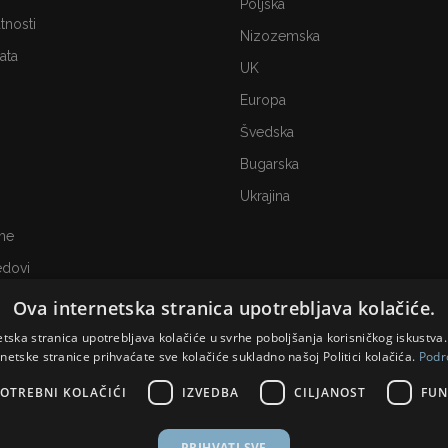
Poljska
atnosti
Nizozemska
ata
UK
Europa
Švedska
Bugarska
Ukrajina
me
edovi
Ova internetska stranica upotrebljava kolačiće.
etska stranica upotrebljava kolačiće u svrhe poboljšanja korisničkog iskustv
rnetske stranice prihvaćate sve kolačiće sukladno našoj Politici kolačića.
Podr
OTREBNI KOLAČIĆI
IZVEDBA
CILJANOST
FUN
PRIHVATI SVE