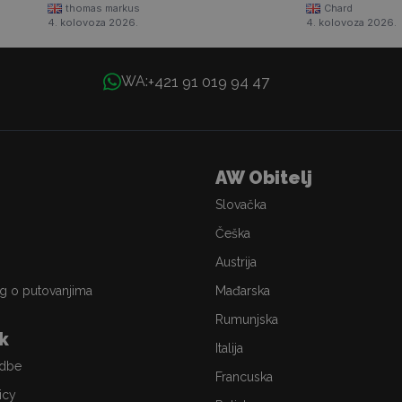
thomas markus
Chard
4. kolovoza 2026.
4. kolovoza 2026.
+421 91 019 94 47
WA:
AW Obitelj
Slovačka
Češka
Austrija
g o putovanjima
Mađarska
Rumunjska
ik
Italija
edbe
Francuska
icy