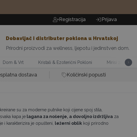
Registracija
Prijava
Dobavljač i distributer poklona u Hrvatskoj
Prirodni proizvodi za wellness, ljepotu i jedinstven dom.
Dom & Vrt
Kristali & Ezoterični Pokloni
Mirisi za Dom
splatna dostava
Količinski popusti
eirane su za moderne putnike koji cijene spoj stila,
 svaka kapa je
lagana za nošenje, a dovoljno izdržljiva
za
 i karakterizira je opušteni,
ležerni oblik
koji prirodno