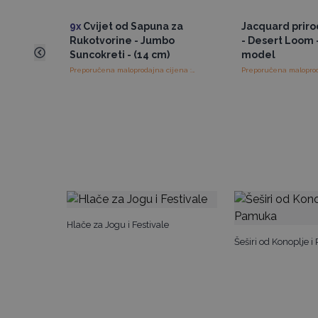
9x
Cvijet od Sapuna za
Jacquard prir
Rukotvorine - Jumbo
- Desert Loom 
Suncokreti - (14 cm)
model
Preporučena maloprodajna cijena : €1.65/Suncokret
Hlače za Jogu i Festivale
Šeširi od Konoplje 