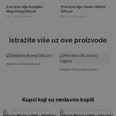
Eterično Ulje Bosiljak i
Eterično Ulje Cimet i Klinčić
Maychang Difuzor
Difuzor
PMC : €22.50/komad
PMC : €22.50/komad
Istražite više uz ove proizvode
Di
Električni Aroma Difuzori
m
Prirodno Difuzorsko Cvijeće
Kupci koji su nedavno kupili
Difuzor Mirisa 120ml - Smokva i
Difuzor Mirisa 120ml - Ogrozd i