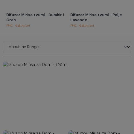
Pristup veleprodajnim
Pristup veleprodajnim
cijenama
cijenama
Difuzor Mirisa 120ml - Đumbir i
Difuzor Mirisa 120ml - Polje
Orah
Lavande
PMC : €18.75/set
PMC : €18.75/set