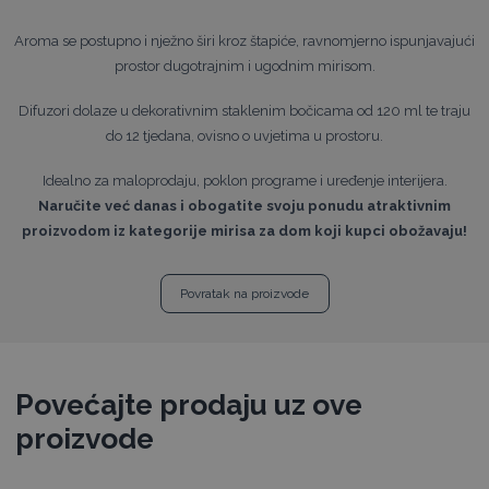
Aroma se postupno i nježno širi kroz štapiće, ravnomjerno ispunjavajući
prostor dugotrajnim i ugodnim mirisom.
Difuzori dolaze u dekorativnim staklenim bočicama od 120 ml te traju
do 12 tjedana, ovisno o uvjetima u prostoru.
Idealno za maloprodaju, poklon programe i uređenje interijera.
Naručite već danas i obogatite svoju ponudu atraktivnim
proizvodom iz kategorije mirisa za dom koji kupci obožavaju!
Povratak na proizvode
Povećajte prodaju uz ove
proizvode