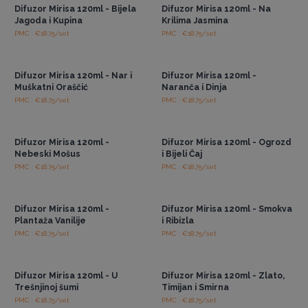
Difuzor Mirisa 120ml - Bijela
Difuzor Mirisa 120ml - Na
Jagoda i Kupina
Krilima Jasmina
PMC : €18.75/set
PMC : €18.75/set
Pristup veleprodajnim
Pristup veleprodajnim
cijenama
cijenama
Difuzor Mirisa 120ml - Nar i
Difuzor Mirisa 120ml -
Muškatni Oraščić
Naranča i Dinja
PMC : €18.75/set
PMC : €18.75/set
Pristup veleprodajnim
Pristup veleprodajnim
cijenama
cijenama
Difuzor Mirisa 120ml -
Difuzor Mirisa 120ml - Ogrozd
Nebeski Mošus
i Bijeli Čaj
PMC : €18.75/set
PMC : €18.75/set
Pristup veleprodajnim
Pristup veleprodajnim
cijenama
cijenama
Difuzor Mirisa 120ml -
Difuzor Mirisa 120ml - Smokva
Plantaža Vanilije
i Ribizla
PMC : €18.75/set
PMC : €18.75/set
Pristup veleprodajnim
Pristup veleprodajnim
cijenama
cijenama
Difuzor Mirisa 120ml - U
Difuzor Mirisa 120ml - Zlato,
Trešnjinoj šumi
Timijan i Smirna
PMC : €18.75/set
PMC : €18.75/set