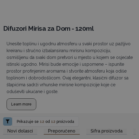
Difuzori Mirisa za Dom - 120ml
Unesite toplinu i ugodnu atmosferu u svaki prostor uz pažljivo
kreiranu i stručno izbalansiranu mirisnu kompoziciju,
osmišljenu da svaki dom pretvori u mjesto u kojem se osjećate
istinski ugodno. Mirisi bude emocije i uspomene – ispunite
prostor profinjenim aromama i stvorite atmosferu koja odiše
toplinom i dobrodošlicom. Ovaj elegantni, klasični difuzor sa
štapićima sadrži vrhunske mirisne kompozicije koje će
oduševiti ukućane i goste.
Learn more
Prikazuje se
12
od
12
proizvoda
Pristup veleprodajnim
Pristup veleprodajnim
Novi dolasci
Preporučeno
Šifra proizvoda
cijenama
cijenama