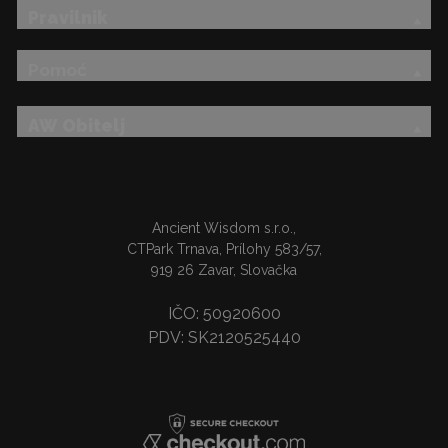
Pravilnik
Pomoć
AW Obitelj
Ancient Wisdom s.r.o.,
CTPark Trnava, Prílohy 583/57,
919 26 Zavar, Slovačka
IČO: 50920600
PDV: SK2120525440