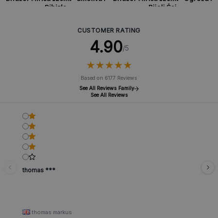
Ribizla
Bijeli Čaj
CUSTOMER RATING
4.90
/5
★
★
★
★
★
★
★
★
★
★
Based on 6177 Reviews
See All Reviews Family
See All Reviews
thomas ***
thomas markus