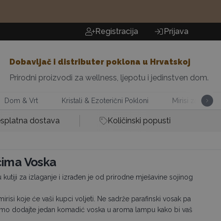
Registracija
Prijava
Dobavljač i distributer poklona u Hrvatskoj
Prirodni proizvodi za wellness, ljepotu i jedinstven dom.
Dom & Vrt
Kristali & Ezoterični Pokloni
Mirisi za Dom
splatna dostava
Količinski popusti
ćima Voska
 kutiji za izlaganje i izrađen je od prirodne mješavine sojinog
irisi koje će vaši kupci voljeti. Ne sadrže parafinski vosak pa
 Samo dodajte jedan komadić voska u aroma lampu kako bi vaš