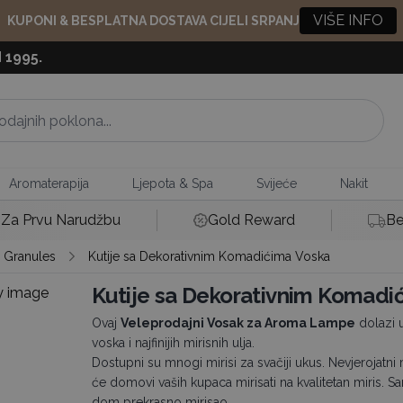
VIŠE INFO
KUPONI & BESPLATNA DOSTAVA CIJELI SRPANJ
 1995.
Aromaterapija
Ljepota & Spa
Svijeće
Nakit
Za Prvu Narudžbu
Gold Reward
Be
 Granules
Kutije sa Dekorativnim Komadićima Voska
Kutije sa Dekorativnim Komadi
Ovaj
Veleprodajni Vosak za Aroma Lampe
dolazi u
voska i najfinijih mirisnih ulja.
Dostupni su mnogi mirisi za svačiji ukus. Nevjerojatni m
će domovi vaših kupaca mirisati na kvalitetan miris.
dom prekrasno mirisao.