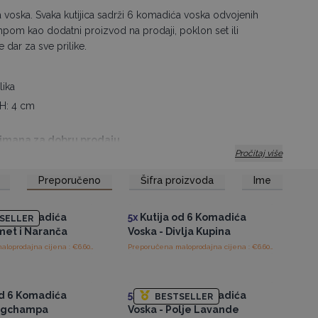
 voska. Svaka kutijica sadrži 6 komadića voska odvojenih
pom kao dodatni proizvod na prodaji, poklon set ili
 dar za sve prilike.
lika
 H: 4 cm
rtimana za dobru prodaju.
Pročitaj više
Preporučeno
Šifra proizvoda
Ime
tup veleprodajnim
Pristup veleprodajnim
cijenama
cijenama
od 6 Komadića
5x
Kutija od 6 Komadića
SELLER
met i Naranča
Voska - Divlja Kupina
Preporučena maloprodajna cijena : €6.60/Kutija
Preporučena maloprodajna cijena : €6.60/Kutija
tup veleprodajnim
Pristup veleprodajnim
cijenama
cijenama
od 6 Komadića
5x
Kutija od 6 Komadića
BESTSELLER
Nagchampa
Voska - Polje Lavande