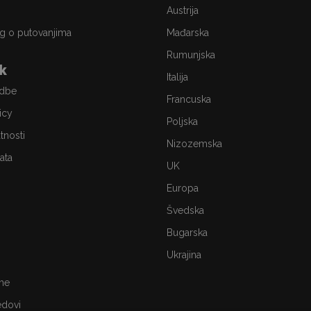
Austrija
g o putovanjima
Mađarska
Rumunjska
ik
Italija
edbe
Francuska
icy
Poljska
atnosti
Nizozemska
ata
UK
Europa
Švedska
Bugarska
Ukrajina
me
edovi