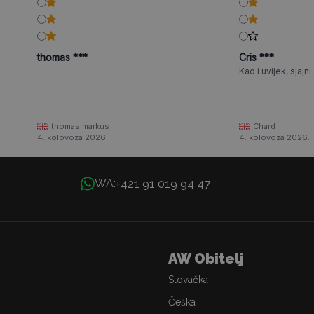
thomas ***
Cris ***
Kao i uvijek, sjajni a
thomas markus
Chard
4. kolovoza 2026.
4. kolovoza 2026.
+421 91 019 94 47
WA:
AW Obitelj
Slovačka
Češka