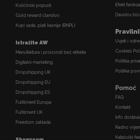
Efekt feniksa
Količinski popusti
Davidov blo
Gold reward članstvo
Kupi sada, plati kasnije (BNPL)
Praviln
Uvjeti i odr
Istražite AW
Cookies Pol
Manufaktura i proizvodi bez etikete
Politika priv
Digitalni marketing
Politika povr
Dropshipping UK
Dropshipping EU
Pomoć
Dropshipping ES
FAQ
Fulfilment Europa
Kontakt
Fulfilment UK
Info dostava
Freedom zaklada
Radno vrije
Kataloški fe
Showroom