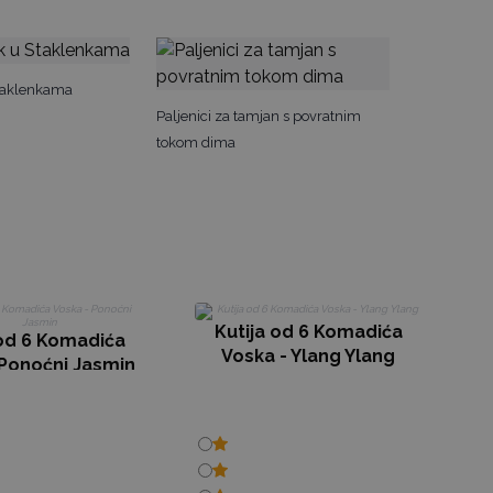
Staklenkama
Paljenici za tamjan s povratnim
tokom dima
Kutija od 6 Komadića
 od 6 Komadića
Voska - Ylang Ylang
 Ponoćni Jasmin