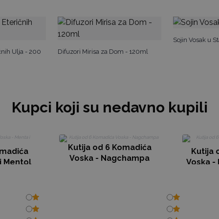
Sojin Vosak u 
čnih Ulja - 200
Difuzori Mirisa za Dom - 120ml
Kupci koji su nedavno kupili
Kutija od 6 Komadića
omadića
Kutija
Voska - Nagchampa
i Mentol
Voska -