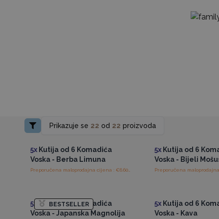
Prikazuje se
22
od
22
proizvoda
Pristup veleprodajnim
Pristup veleprod
cijenama
cijenama
5x
Kutija od 6 Komadića
5x
Kutija od 6 Kom
Voska - Berba Limuna
Voska - Bijeli Mošu
Preporučena maloprodajna cijena : €6.60/Kutija
Pristup veleprodajnim
Pristup veleprod
cijenama
cijenama
5x
Kutija od 6 Komadića
5x
Kutija od 6 Kom
BESTSELLER
Voska - Japanska Magnolija
Voska - Kava