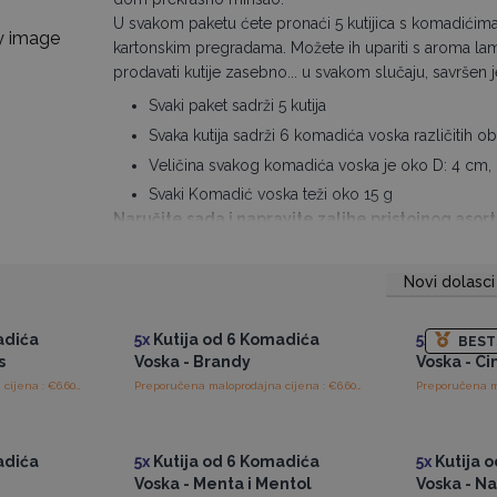
U svakom paketu ćete pronaći 5 kutijica s komadićima
kartonskim pregradama. Možete ih upariti s aroma lam
prodavati kutije zasebno... u svakom slučaju, savršen je
Svaki paket sadrži 5 kutija
Svaka kutija sadrži 6 komadića voska različitih ob
Veličina svakog komadića voska je oko D: 4 cm,
Svaki Komadić voska teži oko 15 g
Naručite sada i napravite zalihe pristojnog aso
Novi dolasci
ajnim
Pristup veleprodajnim
Pris
cijenama
adića
5x
Kutija od 6 Komadića
5x
Kutija 
BEST
s
Voska - Brandy
Voska - Ci
Preporučena maloprodajna cijena : €6.60/Kutija
Preporučena maloprodajna cijena : €6.60/Kutija
ajnim
Pristup veleprodajnim
Pris
cijenama
adića
5x
Kutija od 6 Komadića
5x
Kutija 
Voska - Menta i Mentol
Voska - 