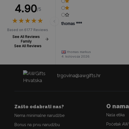
4.90
/5
★
★
★
★
★
★
★
★
★
★
thomas ***
Based on 6177 Reviews
See All Reviews
Family
See All Reviews
thomas markus
4. kolovoza 2026.
trgovina@awgifts.hr
O nama
Zašto odabrati nas?
Naša etika
Nema minimalne narudžbe
Početak AW
Bonus na prvu narudžbu