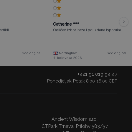
Catherine ***
rtikli.
Odličan izbor, brza i pouzdana isporuka
See original
Nottingham
See original
4. kolovoza 2026.
+421 91 019 94 47
Ponedjeljak-Petak 8:00-16:00 CET
Ancient Wisdom s.r.o.,
CTPark Trnava, Prílohy 583/57,