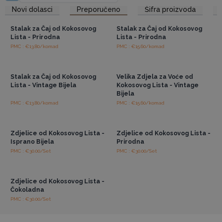
dakle jedinstvena.
Pristup veleprodajnim
Pristup veleprodajnim
Novi dolasci
Preporučeno
Šifra proizvoda
cijenama
cijenama
Veličine:
velika 40x20cm, srednja 30x15cm i mala 25x11cm.
Pojedinačno zamotano u papir za zaštitu tijekom prijevoza i
Stalak za Čaj od Kokosovog
Stalak za Čaj od Kokosovog
upakirano u kutije od recikliranog kartona.
Lista - Prirodna
Lista - Prirodna
Prodaje se u setovima od 3 - Ručno izrađeno na Baliju -
PMC : €13.80/komad
PMC : €15.60/komad
Pristup veleprodajnim
Pristup veleprodajnim
Ekološki - Vegansko - Izvrstan ekološki poklon
cijenama
cijenama
Naručite sada i pružite svojim kupcima lijep i egzotičan
Stalak za Čaj od Kokosovog
Velika Zdjela za Voće od
dekor za dom.
Lista - Vintage Bijela
Kokosovog Lista - Vintage
Bijela
PMC : €13.80/komad
PMC : €15.60/komad
Pristup veleprodajnim
Pristup veleprodajnim
cijenama
cijenama
Zdjelice od Kokosovog Lista -
Zdjelice od Kokosovog Lista -
Isprano Bijela
Prirodna
PMC : €30.00/Set
PMC : €30.00/Set
Pristup veleprodajnim
cijenama
Zdjelice od Kokosovog Lista -
Čokoladna
PMC : €30.00/Set