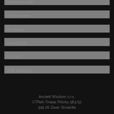
Istražite AW
Showroom
O nama
Pravilnik
Pomoć
AW Obitelj
Ancient Wisdom s.r.o.,
CTPark Trnava, Prílohy 583/57,
919 26 Zavar, Slovačka