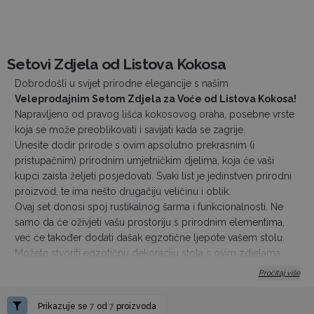
Setovi Zdjela od Listova Kokosa
Dobrodošli u svijet prirodne elegancije s našim
Veleprodajnim Setom Zdjela za Voće od Listova Kokosa!
Napravljeno od pravog lišća kokosovog oraha, posebne vrste
koja se može preoblikovati i savijati kada se zagrije.
Unesite dodir prirode s ovim apsolutno prekrasnim (i
pristupačnim) prirodnim umjetničkim djelima, koja će vaši
kupci zaista željeti posjedovati. Svaki list je jedinstven prirodni
proizvod, te ima nešto drugačiju veličinu i oblik.
Ovaj set donosi spoj rustikalnog šarma i funkcionalnosti. Ne
samo da će oživjeti vašu prostoriju s prirodnim elementima,
već će također dodati dašak egzotične ljepote vašem stolu.
Možete stvoriti egzotičnu dekoraciju stola s ovim zdjelama,
lako ih je očistiti, samo upotrijebite vlažnu spužvu ili krpu.
Pročitaj više
Napomena
: ovi su proizvodi izrađeni od prirodnih materijala
pa će točna boja i završni sloj varirati. Svaka je malo drugačija,
Prikazuje se
7
od
7
proizvoda