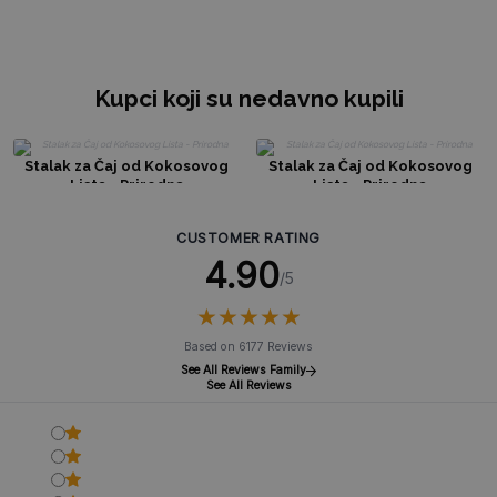
Kupci koji su nedavno kupili
Stalak za Čaj od Kokosovog
Stalak za Čaj od Kokosovog
Lista - Prirodna
Lista - Prirodna
CUSTOMER RATING
4.90
/5
★
★
★
★
★
★
★
★
★
★
Based on 6177 Reviews
See All Reviews Family
See All Reviews