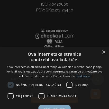
IČO: 50920600
PDV: SK2120525440
×
Ova internetska stranica
upotrebljava kolačiće.
Ova internetska stranica upotrebljava kolačiće u svrhe poboljšanja
korisničkog iskustva. Uporabom internetske stranice prihvaćate sve
Pretplatite se na naš newsletter
kolačiće sukladno našoj Politici kolačića.
Podrobno
Najnoviji članci i vijesti stižu u vašu pristiglu poštu svaki tjedan.
NUŽNO POTREBNI KOLAČIĆI
IZVEDBA
Email address
CILJANOST
FUNKCIONALNOST
Pretplatite se