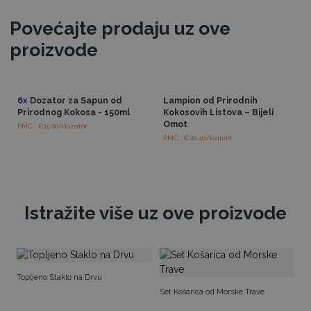
Povećajte prodaju uz ove
proizvode
6x
Dozator za Sapun od
Lampion od Prirodnih
Prirodnog Kokosa - 150ml
Kokosovih Listova – Bijeli
Omot
PMC : €15.00/dozator
PMC : €20.40/komad
Istražite više uz ove proizvode
St
Topljeno Staklo na Drvu
Set Košarica od Morske Trave