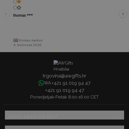
thomas ***
thomas markus
4. kolovoza 2026.
trgovina@awgifts.hr
+421 91 019 94 47
WA:
+421 91 019 94 47
Ponedjeljak-Petak 8:00-16:00 CET
Zašto odabrati nas?