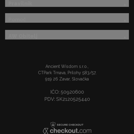
Pravilnik
Pomoć
AW Obitelj
Ancient Wisdom s.r.o.,
CTPark Trnava, Prílohy 583/57,
919 26 Zavar, Slovačka
IČO: 50920600
PDV: SK2120525440