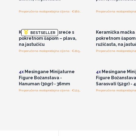
Preporučena maloprodajna cijena : €18.00/komad
Pristup veleprodajnim
Pristup veleprod
cijenama
cijenama
Keramička mačka sreće s
Keramička mačka 
BESTSELLER
pokretnom šapom – plava,
pokretnom šapom
na jastučiću
ružičasta, na jastu
Preporučena maloprodajna cijena : €20.50/komad
Pristup veleprodajnim
Pristup veleprod
cijenama
cijenama
4x
Mesingane Minijaturne
4x
Mesingane Mini
Figure Božanstava -
Figure Božanstava
Hanuman (30gr) - 36mm
Sarasvati (52gr) -
Preporučena maloprodajna cijena : €12.50/Figura