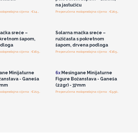
na jastučiću
Preporučena maloprodajna cijena : €14.40/komad
Preporučena maloprodajna cijena : €20.50/komad
tup veleprodajnim
Pristup veleprodajnim
cijenama
cijenama
ačka sreće –
Solarna mačka sreće –
okretnom šapom,
ružičasta s pokretnom
odloga
šapom, drvena podloga
Preporučena maloprodajna cijena : €16.50/komad
Preporučena maloprodajna cijena : €16.50/komad
tup veleprodajnim
Pristup veleprodajnim
cijenama
cijenama
ne Minijaturne
6x
Mesingane Minijaturne
žanstava - Ganeša
Figure Božanstava - Ganeša
49mm
(22gr) - 37mm
Preporučena maloprodajna cijena : €21.50/Figura
Preporučena maloprodajna cijena : €9.50/Figura