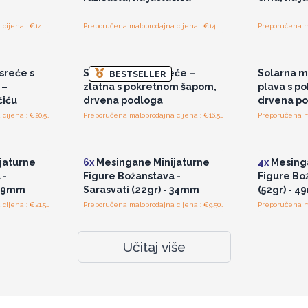
Preporučena maloprodajna cijena : €14.40/dio
Preporučena maloprodajna cijena : €14.40/komad
ajnim
Pristup veleprodajnim
Pris
cijenama
sreće s
Solarna mačka sreće –
Solarna m
BESTSELLER
 –
zlatna s pokretnom šapom,
plava s p
čiću
drvena podloga
drvena p
Preporučena maloprodajna cijena : €20.50/komad
Preporučena maloprodajna cijena : €16.50/komad
ajnim
Pristup veleprodajnim
Pris
cijenama
jaturne
6x
Mesingane Minijaturne
4x
Mesinga
 -
Figure Božanstava -
Figure Bo
 49mm
Sarasvati (22gr) - 34mm
(52gr) - 
Preporučena maloprodajna cijena : €21.50/Figura
Preporučena maloprodajna cijena : €9.50/Figura
Učitaj više