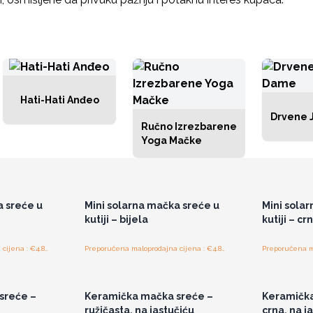
Hati-Hati Anđeo
Drvene 
Ručno Izrezbarene
Yoga Mačke
ajnim
Pristup veleprodajnim
Pris
cijenama
a sreće u
Mini solarna mačka sreće u
Mini sola
kutiji – bijela
kutiji – cr
Preporučena maloprodajna cijena : €4.80/komad
Preporučena maloprodajna cijena : €4.80/komad
ajnim
Pristup veleprodajnim
Pris
cijenama
sreće –
Keramička mačka sreće –
Keramička
ružičasta, na jastučiću
crna, na j