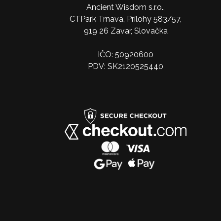
Ancient Wisdom s.r.o.,
CTPark Trnava, Prílohy 583/57,
919 26 Zavar, Slovačka
IČO: 50920600
PDV: SK2120525440