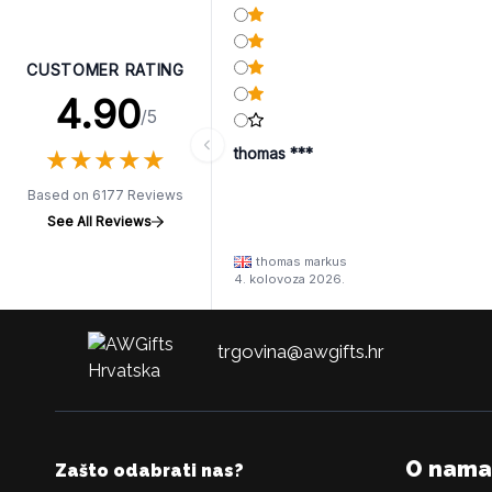
CUSTOMER RATING
4.90
/5
★
★
★
★
★
★
★
★
★
★
thomas ***
Based on 6177 Reviews
See All Reviews
thomas markus
4. kolovoza 2026.
trgovina@awgifts.hr
O nama
Zašto odabrati nas?