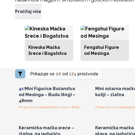
Pročitaj više
Kineska Mačka
Fengshui Figure
Sreće i Bogatstva
od Mesinga
Prikazuje se
20
od
174
proizvoda
Pristup veleprodajnim
Pristup veleprod
cijenama
cijenama
4x
Mini Figurice Božanstva
Mini solarna mačk
od Mesinga – Buda (60g) –
kutiji – zlatna
48mm
Preporučena maloprodajna cijena : €6.20/komad
Pristup veleprodajnim
Pristup veleprod
cijenama
cijenama
Keramička mačka sreće –
Keramička mačka 
zlatna, na jastučiću
plava, na jastučiću