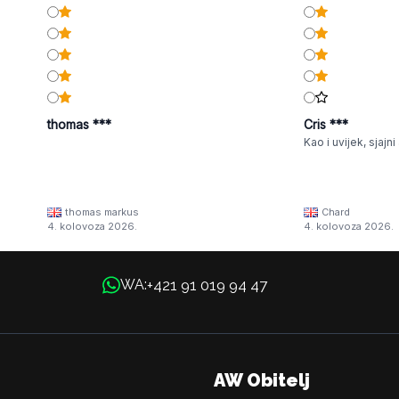
thomas ***
Cris ***
Kao i uvijek, sjajni a
thomas markus
Chard
4. kolovoza 2026.
4. kolovoza 2026.
+421 91 019 94 47
WA:
AW Obitelj