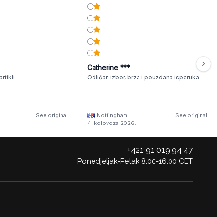
Catherine ***
rtikli.
Odličan izbor, brza i pouzdana isporuka
See original
Nottingham
See original
4. kolovoza 2026.
+421 91 019 94 47
Ponedjeljak-Petak 8:00-16:00 CET