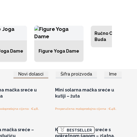
Ručno Oslikani
Buda
Joga Dame
Figure Yoga Dame
Novi dolasci
Šifra proizvoda
Ime
tup veleprodajnim
Pristup veleprodajnim
cijenama
cijenama
rna mačka sreće u
Mini solarna mačka sreće u
na
kutiji – žuta
Preporučena maloprodajna cijena : €4.80/komad
Preporučena maloprodajna cijena : €4.80/komad
tup veleprodajnim
Pristup veleprodajnim
cijenama
cijenama
 mačka sreće –
Keramička mačka sreće s
BESTSELLER
astučiću
pokretnom šapom – zlatna,