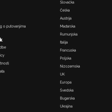
Slovačka
Češka
Austrija
g o putovanjima
Mađarska
Rumunjska
ik
Italija
edbe
Francuska
icy
Poljska
atnosti
Nizozemska
ata
UK
Europa
Švedska
Bugarska
Ukrajina