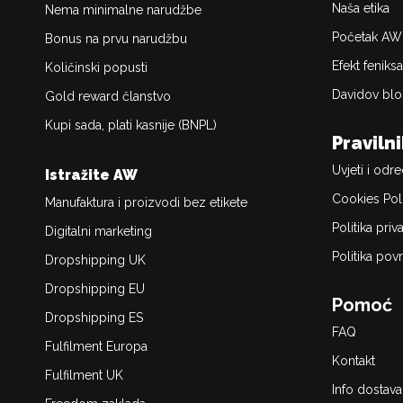
Naša etika
Nema minimalne narudžbe
Početak AW
Bonus na prvu narudžbu
Efekt feniksa
Količinski popusti
Davidov blo
Gold reward članstvo
Kupi sada, plati kasnije (BNPL)
Praviln
Uvjeti i odr
Istražite AW
Cookies Pol
Manufaktura i proizvodi bez etikete
Politika priv
Digitalni marketing
Politika povr
Dropshipping UK
Dropshipping EU
Pomoć
Dropshipping ES
FAQ
Fulfilment Europa
Kontakt
Fulfilment UK
Info dostava