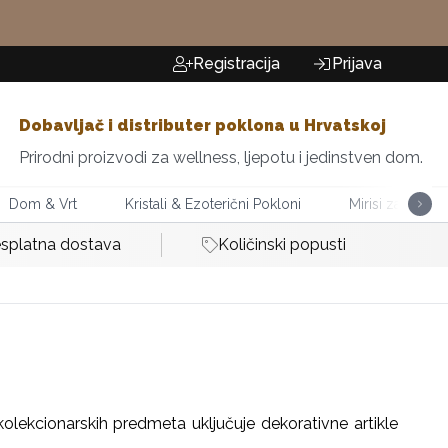
Registracija
Prijava
Dobavljač i distributer poklona u Hrvatskoj
Prirodni proizvodi za wellness, ljepotu i jedinstven dom.
Dom & Vrt
Kristali & Ezoterični Pokloni
Mirisi za Dom
splatna dostava
Količinski popusti
 kolekcionarskih predmeta uključuje dekorativne artikle