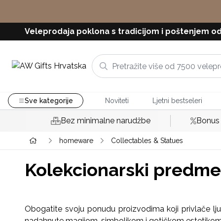
Veleprodaja poklona s tradicijom i poštenjem od
Sve kategorije
Noviteti
Ljetni bestseleri
Bez minimalne narudžbe
Bonus 
homeware
Collectables & Statues
Kolekcionarski predmeti
Obogatite svoju ponudu proizvodima koji privlače ljubi
nadahnute magijom, simbolikom i gotičkom estetikom, 