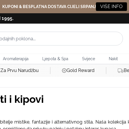
VIŠE INFO
KUPONI & BESPLATNA DOSTAVA CIJELI SRPANJ
 1995.
Aromaterapija
Ljepota & Spa
Svijeće
Nakit
Za Prvu Narudžbu
Gold Reward
Be
 i kipovi
telje mistike, fantazije i alternativnog stila. Naša kolekcija
osmišljene da privuku pažnju i potaknu interes kupaca.