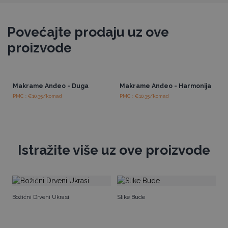
Povećajte prodaju uz ove
proizvode
Makrame Anđeo - Duga
Makrame Anđeo - Harmonija
PMC : €10.35/komad
PMC : €10.35/komad
Istražite više uz ove proizvode
Ha
Božićni Drveni Ukrasi
Slike Bude
Ku