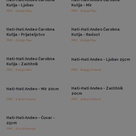
Kutija - Ljubav
Kutija - Mir
PMC : €22.50/Box
PMC : €22.50/Box
Pristup veleprodajnim
Pristup veleprodajnim
cijenama
cijenama
Hati-Hati Anđeo Čarobna
Hati-Hati Anđeo Čarobna
Kutija - Prijateljstvo
Kutija - Radost
PMC : €22.50/Box
PMC : €22.50/Box
Pristup veleprodajnim
Pristup veleprodajnim
cijenama
cijenama
Hati-Hati Anđeo Čarobna
Hati-Hati Anđeo - Ljubav 25cm
Kutija - Zaštitnik
PMC : €22.50/Box
PMC : €19.95/Komad
Pristup veleprodajnim
Pristup veleprodajnim
cijenama
cijenama
Hati-Hati Anđeo - Zaštitnik
Hati-Hati Anđeo - Mir 20cm
20cm
PMC : €18.10/Komad
PMC : €18.10/Komad
Pristup veleprodajnim
cijenama
Hati-Hati Anđeo - Čuvar -
25cm
PMC : €21.20/komad