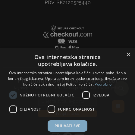
PDV: SK2120525440
×
Ova internetska stranica
upotrebljava kolačiće.
Ova internetska stranica upotrebljava kolačiće u svrhe poboljšanja
korisničkog iskustva. Uporabom internetske stranice prihvaćate sve
Pretplatite se na naš newsletter
kolačiće sukladno našoj Politici kolačića.
Podrobno
Najnoviji članci i vijesti stižu u vašu pristiglu poštu svaki tjedan.
NUŽNO POTREBNI KOLAČIĆI
IZVEDBA
Email address
CILJANOST
FUNKCIONALNOST
Pretplatite se
PRIHVATI SVE