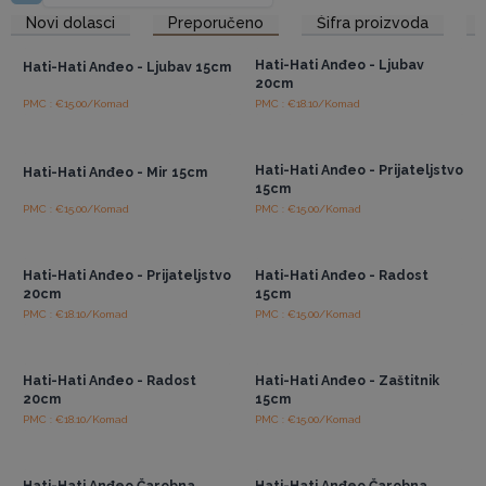
ima sposobnost da bude izvor svjetla i ljubavi za druge.
Pristup veleprodajnim
Pristup veleprodajnim
Novi dolasci
Preporučeno
Šifra proizvoda
Hati Hati Anđeli – umjetnost, tradicija i toplina spojeni u
cijenama
cijenama
jednom savršenom detalju za blagdane
.
Hati-Hati Anđeo - Ljubav
Hati-Hati Anđeo - Ljubav 15cm
20cm
PMC : €15.00/Komad
PMC : €18.10/Komad
Pristup veleprodajnim
Pristup veleprodajnim
cijenama
cijenama
Hati-Hati Anđeo - Prijateljstvo
Hati-Hati Anđeo - Mir 15cm
15cm
PMC : €15.00/Komad
PMC : €15.00/Komad
Pristup veleprodajnim
Pristup veleprodajnim
cijenama
cijenama
Hati-Hati Anđeo - Prijateljstvo
Hati-Hati Anđeo - Radost
20cm
15cm
PMC : €18.10/Komad
PMC : €15.00/Komad
Pristup veleprodajnim
Pristup veleprodajnim
cijenama
cijenama
Hati-Hati Anđeo - Radost
Hati-Hati Anđeo - Zaštitnik
20cm
15cm
PMC : €18.10/Komad
PMC : €15.00/Komad
Pristup veleprodajnim
Pristup veleprodajnim
cijenama
cijenama
Hati-Hati Anđeo Čarobna
Hati-Hati Anđeo Čarobna