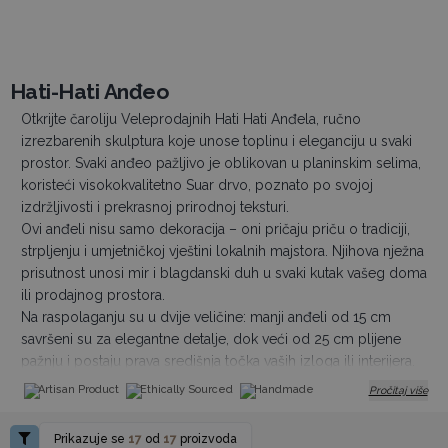
Hati-Hati Anđeo
Otkrijte čaroliju Veleprodajnih Hati Hati Anđela, ručno
izrezbarenih skulptura koje unose toplinu i eleganciju u svaki
prostor. Svaki anđeo pažljivo je oblikovan u planinskim selima,
koristeći visokokvalitetno Suar drvo, poznato po svojoj
izdržljivosti i prekrasnoj prirodnoj teksturi.
Ovi anđeli nisu samo dekoracija – oni pričaju priču o tradiciji,
strpljenju i umjetničkoj vještini lokalnih majstora. Njihova nježna
prisutnost unosi mir i blagdanski duh u svaki kutak vašeg doma
ili prodajnog prostora.
Na raspolaganju su u dvije veličine: manji anđeli od 15 cm
savršeni su za elegantne detalje, dok veći od 25 cm plijene
pažnju i postaju prava središnja točka vaših izloga ili interijera.
Izaberite veličinu koja najbolje odgovara vašoj ponudi i stvorite
Artisan Product
Ethically Sourced
Handmade
Pročitaj više
atmosferu koja će kupce inspirirati i očarati.
Neka nas prisutnost Hati-Hati anđela podsjeti da svatko od nas
Prikazuje se
17
od
17
proizvoda