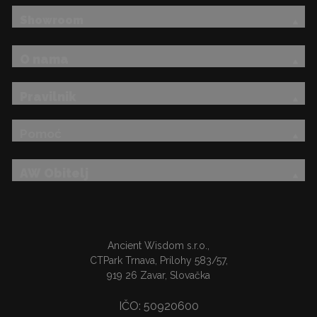
Showroom
O nama
Pravilnik
Pomoć
AW Obitelj
Ancient Wisdom s.r.o.,
CTPark Trnava, Prílohy 583/57,
919 26 Zavar, Slovačka
IČO: 50920600