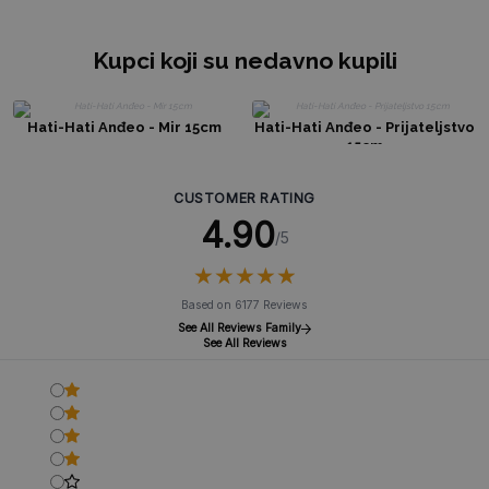
Kupci koji su nedavno kupili
Hati-Hati Anđeo - Mir 15cm
Hati-Hati Anđeo - Prijateljstvo
15cm
CUSTOMER RATING
4.90
/5
★
★
★
★
★
★
★
★
★
★
Based on 6177 Reviews
See All Reviews Family
See All Reviews