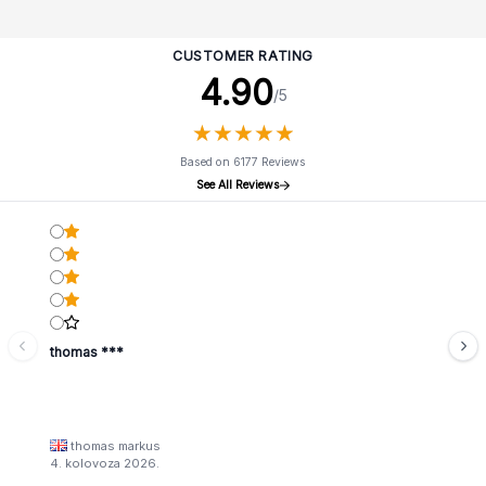
CUSTOMER RATING
4.90
/5
★
★
★
★
★
★
★
★
★
★
Based on 6177 Reviews
See All Reviews
thomas ***
thomas markus
4. kolovoza 2026.