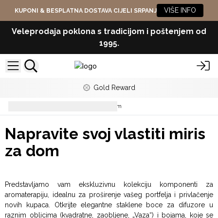
VIŠE INFO
KUPONI & BESPLATNA DOSTAVA CIJELI SRPANJ
Veleprodaja poklona s tradicijom i poštenjem od
1995.
Gold Reward
Napravite svoj vlastiti miris za dom
Napravite svoj vlastiti miris
za dom
Predstavljamo vam ekskluzivnu kolekciju komponenti za
aromaterapiju, idealnu za proširenje vašeg portfelja i privlačenje
novih kupaca. Otkrijte elegantne staklene boce za difuzore u
raznim oblicima (kvadratne, zaobljene, „Vaza“) i bojama, koje se