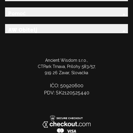
Pomoć
AW Obitelj
Ancient Wisdom s.r.o.,
CTPark Trnava, Prílohy 583/57,
919 26 Zavar, Slovačka
IČO: 50920600
PDV: SK2120525440