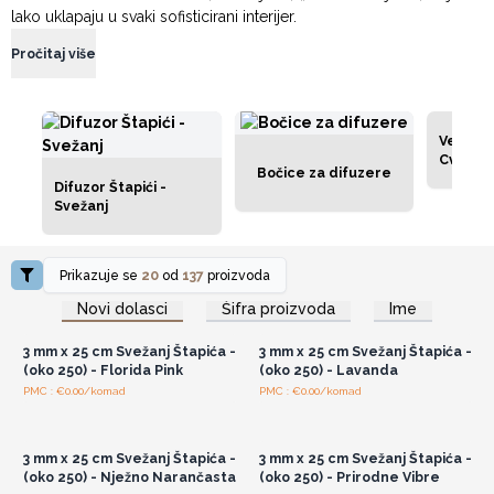
lako uklapaju u svaki sofisticirani interijer.
Pročitaj više
Velepro
Cvijeće
Bočice za difuzere
Difuzor Štapići -
Svežanj
Prikazuje se
20
od
137
proizvoda
Pristup veleprodajnim
Pristup veleprodajnim
Novi dolasci
Šifra proizvoda
Ime
cijenama
cijenama
3 mm x 25 cm Svežanj Štapića -
3 mm x 25 cm Svežanj Štapića -
(oko 250) - Florida Pink
(oko 250) - Lavanda
PMC : €0.00/komad
PMC : €0.00/komad
Pristup veleprodajnim
Pristup veleprodajnim
cijenama
cijenama
3 mm x 25 cm Svežanj Štapića -
3 mm x 25 cm Svežanj Štapića -
(oko 250) - Nježno Narančasta
(oko 250) - Prirodne Vibre