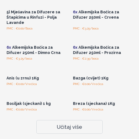
cijenama
cijenama
5l Mješavina za Difuzere sa
6x
Alkemijska Bočica za
Štapićima u Rinfuzi - Polja
Difuzer 250ml - Crvena
Lavande
PMC : €0.00/Boca
PMC : €3.25/boca
Pristup veleprodajnim
Pristup veleprodajnim
cijenama
cijenama
6x
Alkemijska Bočica za
6x
Alkemijska Bočica za
Difuzer 250ml - Dimno Crna
Difuzer 250ml - Prozirna
PMC : €3.25/boca
PMC : €2.35/boca
Pristup veleprodajnim
Pristup veleprodajnim
cijenama
cijenama
Anis (u zrnu) 1Kg
Bazga (cvijet) 1Kg
PMC : €0.00/Vrećica
PMC : €0.00/Vrećica
Pristup veleprodajnim
Pristup veleprodajnim
cijenama
cijenama
Bosiljak (sjeckani) 1 kg
Breza (sjeckana) 1Kg
PMC : €0.00/Vrećica
PMC : €0.00/Vrećica
Učitaj više