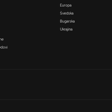
Europa
Švedska
Bugarska
Ukrajina
me
edovi