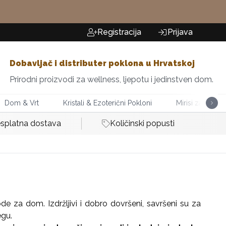
Registracija
Prijava
Dobavljač i distributer poklona u Hrvatskoj
Prirodni proizvodi za wellness, ljepotu i jedinstven dom.
Dom & Vrt
Kristali & Ezoterični Pokloni
Mirisi za Dom
splatna dostava
Količinski popusti
vode za dom. Izdržljivi i dobro dovršeni, savršeni su za
egu.