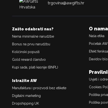
trgovina@awgifts.hr
O nama
Zašto odabrati nas?
Naša etika
Nema minimalne narudžbe
Početak AW
Bonus na prvu narudžbu
Efekt feniksa
Količinski popusti
Davidov blo
Gold reward članstvo
Kupi sada, plati kasnije (BNPL)
Praviln
Uvjeti i odr
Istražite AW
Cookies Pol
Manufaktura i proizvodi bez etikete
Politika priv
Digitalni marketing
Politika povr
Dropshipping UK