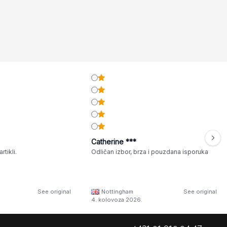
Catherine ***
rtikli.
Odličan izbor, brza i pouzdana isporuka
See original
Nottingham
See original
4. kolovoza 2026.