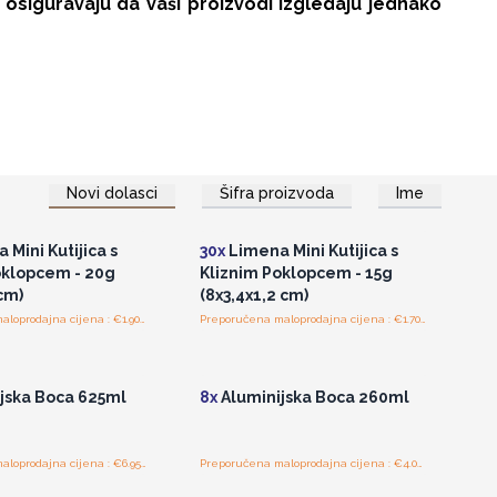
 osiguravaju da vaši proizvodi izgledaju jednako
Novi dolasci
Šifra proizvoda
Ime
tup veleprodajnim
Pristup veleprodajnim
cijenama
cijenama
Mini Kutijica s
30x
Limena Mini Kutijica s
oklopcem - 20g
Kliznim Poklopcem - 15g
cm)
(8x3,4x1,2 cm)
Preporučena maloprodajna cijena : €1.90/kutijica
Preporučena maloprodajna cijena : €1.70/kutijica
tup veleprodajnim
Pristup veleprodajnim
cijenama
cijenama
jska Boca 625ml
8x
Aluminijska Boca 260ml
Preporučena maloprodajna cijena : €6.95/boca
Preporučena maloprodajna cijena : €4.00/boca