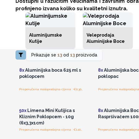
Dostupni u različitim veličinama i završnim obr
profinjeno izvana koliko su kvalitetni iznutra.
Aluminijumske
Veleprodaja
Kutije
Aluminijske Boce
Prikazuje se
13
od
13
proizvoda
Pristup veleprodajnim
Pristup veleprod
cijenama
cijenama
8x
Aluminijska boca 625 ml s
8x
Aluminijska boc
poklopcem
poklopac
Preporučena maloprodajna cijena : €0.30/dio
Pristup veleprodajnim
Pristup veleprod
cijenama
cijenama
50x
Limena Mini Kutijica s
8x
Aluminijska Boc
Kliznim Poklopcem - 10g
Raspršivačem 10
(6x3,3x1cm)
Preporučena maloprodajna cijena : €1.10/kutijica
Pristup veleprodajnim
Pristup veleprod
cijenama
cijenama