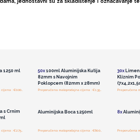
adama, jednostavni su za skladištenje i označavanje te
ajnim
Pristup veleprodajnim
Pris
cijenama
a 1250 ml
50x
100ml Aluminijska Kutija
30x
Limena 
82mm s Navojnim
Kliznim P
Poklopcem (82mm x 28mm)
(7x4,2x1,5
Preporučena maloprodajna cijena : €0.00/komad
Preporučena maloprodajna cijena : €1.35/kutijica
ajnim
Pristup veleprodajnim
Pris
cijenama
a s Crnim
Aluminijska Boca 1250ml
8x
Alumini
0ml
Preporučena maloprodajna cijena : €2.75/boca
Preporučena maloprodajna cijena : €60.00/boca
ajnim
Pristup veleprodajnim
cijenama