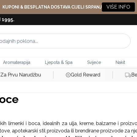
VIŠE INFO
KUPONI & BESPLATNA DOSTAVA CIJELI SRPANJ
 1995.
Aromaterapija
Ljepota & Spa
Svijeće
Nakit
Za Prvu Narudžbu
Gold Reward
Be
boce
jskih limenki i boca, idealnih za ulja, kreme, balzame i proiz
ove, apotekarski stil proizvoda ili brendirane proizvode za nj