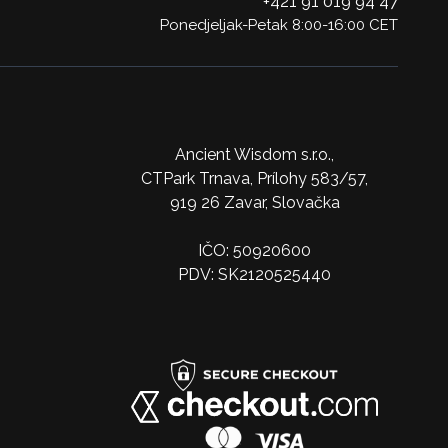
+421 91 019 94 47
Ponedjeljak-Petak 8:00-16:00 CET
Ancient Wisdom s.r.o.,
CTPark Trnava, Prílohy 583/57,
919 26 Zavar, Slovačka
IČO: 50920600
PDV: SK2120525440