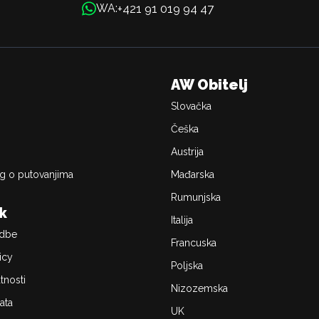
+421 91 019 94 47
WA:
AW Obitelj
Slovačka
Češka
Austrija
g o putovanjima
Mađarska
Rumunjska
ik
Italija
edbe
Francuska
icy
Poljska
atnosti
Nizozemska
ata
UK