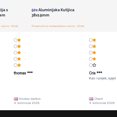
ija s
50x
Aluminijska Kutijica
cem
38x19mm
Preporučena maloprodajna cijena : €0.00/komad
Preporučena maloprodajna cijena : €0.00/komad
thomas ***
Cris ***
Kao i uvijek, sjajni a
thomas markus
Chard
4. kolovoza 2026.
4. kolovoza 2026.