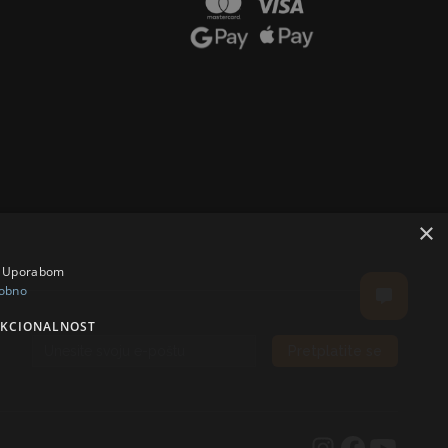
×
a. Uporabom
obno
KCIONALNOST
Pretplatite se
Email address