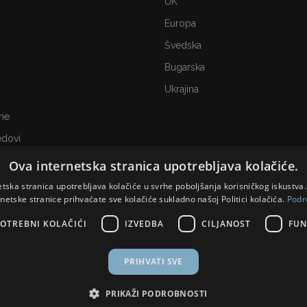
UK
Europa
Švedska
Bugarska
Ukrajina
me
edovi
Ova internetska stranica upotrebljava kolačiće.
etska stranica upotrebljava kolačiće u svrhe poboljšanja korisničkog iskustv
rnetske stranice prihvaćate sve kolačiće sukladno našoj Politici kolačića.
Podr
OTREBNI KOLAČIĆI
IZVEDBA
CILJANOST
FUN
PRIHVATI SVE
PRIKAŽI PODROBNOSTI