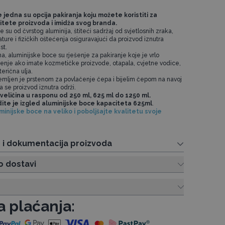
 jedna su opcija pakiranja koju možete koristiti za
itete proizvoda i imidža svog branda.
su od čvrstog aluminija, štiteći sadržaj od svjetlosnih zraka,
ure i fizičkih oštećenja osiguravajući da proizvod iznutra
ist.
, aluminijske boce su rješenje za pakiranje koje je vrlo
enje ako imate kozmetičke proizvode, otapala, cvjetne vodice,
terična ulja.
emljen je prstenom za povlačenje čepa i bijelim čepom na navoj
da se proizvod iznutra održi.
veličina u rasponu od 250 ml, 625 ml do 1250 ml.
dite je izgled aluminijske boce kapaciteta 625ml
.
inijske boce na veliko i poboljšajte kvalitetu svoje
e i dokumentacija proizvoda
o dostavi
a plaćanja: