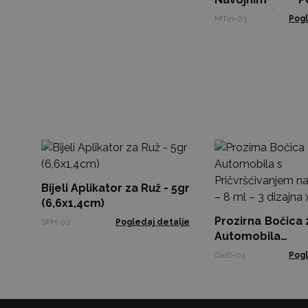
70x35mm (100ml
MTin-03
Pogl
Bijeli Aplikator za Ruž - 5gr
(6,6x1,4cm)
Prozirna Bočica 
SPH-02
Pogledaj detalje
Automob
Pričvršćiva
CarD-04
Pogl
Ventilaciju –
dizajna x 4