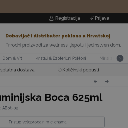
Registracija
Prijava
Dobavljač i distributer poklona u Hrvatskoj
Prirodni proizvodi za wellness, ljepotu i jedinstven dom.
Dom & Vrt
Kristali & Ezoterični Pokloni
Mirisi za Dom
splatna dostava
Količinski popusti
minijska Boca 625ml
a: ABot-02
Pristup veleprodajnim cijenama