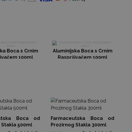
A
ska Boca s Crnim
Aluminijska Boca s Crnim
ivačem 100ml
Raspršivačem 100ml
15
Ka
utska Boca od
Farmaceutska Boca od
Gbo
 Stakla 500ml
Prozirnog Stakla 300ml