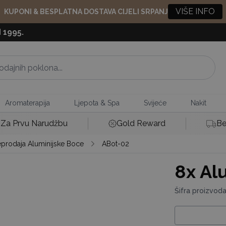
VIŠE INFO
KUPONI & BESPLATNA DOSTAVA CIJELI SRPANJ
 1995.
Aromaterapija
Ljepota & Spa
Svijeće
Nakit
Za Prvu Narudžbu
Gold Reward
Be
eprodaja Aluminijske Boce
ABot-02
8x
Alu
Šifra proizvod