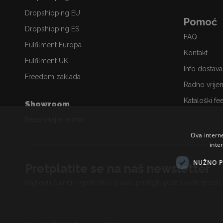
Dropshipping EU
Pomoć
Dropshipping ES
FAQ
Fulfilment Europa
Kontakt
Fulfilment UK
Info dostava
Freedom zaklada
Radno vrije
Kataloški fe
Showroom
Rezervirajte termin
Ova intern
inte
NUŽNO P
Pretplatite se na naš newsletter
Najnoviji članci i vijesti stižu u vašu pristiglu poštu svaki tjedan.