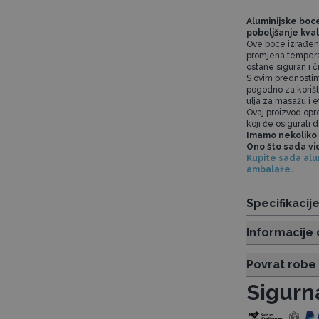
Aluminijske boce
poboljšanje kval
Ove boce izrađene 
promjena temperat
ostane siguran i č
S ovim prednostima
pogodno za korišt
ulja za masažu i e
Ovaj proizvod opr
koji će osigurati 
Imamo nekoliko 
Ono što sada vi
Kupite sada alum
ambalaže.
Specifikacij
Informacije 
Povrat robe
Sigurn