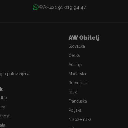
+421 91 019 94 47
WA:
AW Obitelj
Slovačka
Češka
Austrija
g o putovanjima
Mađarska
Rumunjska
ik
Italija
edbe
Francuska
icy
Poljska
atnosti
Nizozemska
ata