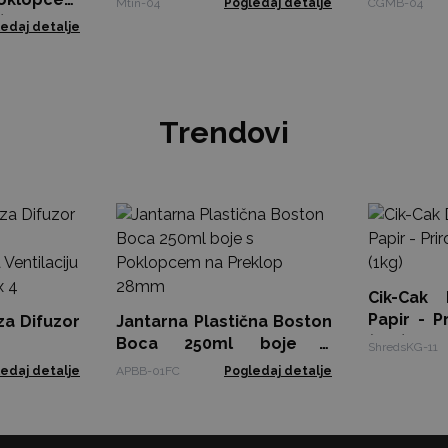
Mtin-04
Pogledaj detalje
CGMB-04
)
edaj detalje
Trendovi
Cik-Cak 
Papir - P
za Difuzor
Jantarna Plastična Boston
(1kg)
ila s
Boca 250ml boje s
ShredsKG-11
njem na
Poklopcem na Preklop
edaj detalje
APBB-01FC
Pogledaj detalje
 8 ml – 3
28mm