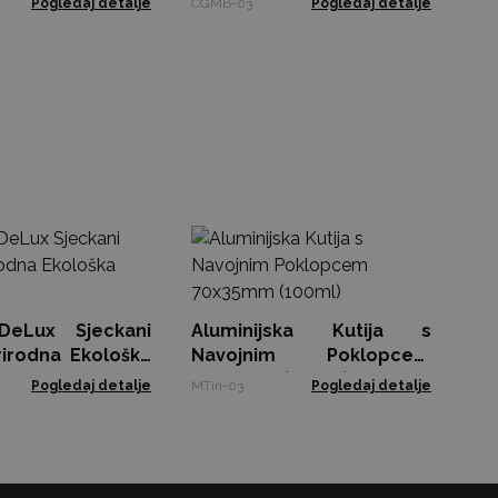
Pogledaj detalje
CGMB-03
Pogledaj detalje
Sk
S
(2
FPG
DeLux Sjeckani
Aluminijska Kutija s
rirodna Ekološka
Navojnim Poklopcem
70x35mm (100ml)
Pogledaj detalje
MTin-03
Pogledaj detalje