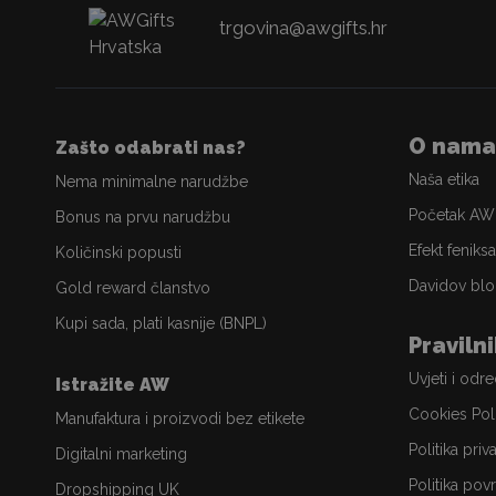
trgovina@awgifts.hr
O nama
Zašto odabrati nas?
Naša etika
Nema minimalne narudžbe
Početak AW
Bonus na prvu narudžbu
Efekt feniksa
Količinski popusti
Davidov blo
Gold reward članstvo
Kupi sada, plati kasnije (BNPL)
Praviln
Uvjeti i odr
Istražite AW
Cookies Pol
Manufaktura i proizvodi bez etikete
Politika priv
Digitalni marketing
Politika povr
Dropshipping UK