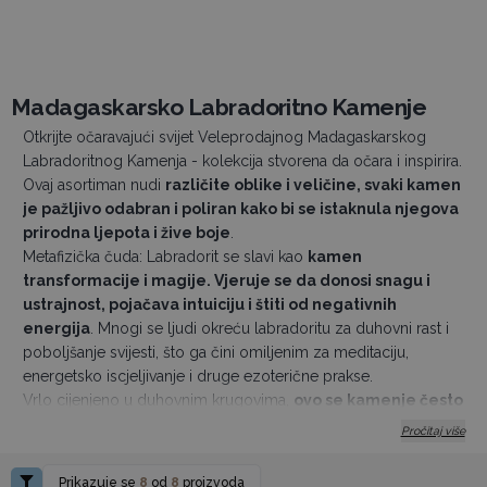
Madagaskarsko Labradoritno Kamenje
Otkrijte očaravajući svijet Veleprodajnog Madagaskarskog
Labradoritnog Kamenja - kolekcija stvorena da očara i inspirira.
Ovaj asortiman nudi
različite oblike i veličine, svaki kamen
je pažljivo odabran i poliran kako bi se istaknula njegova
prirodna ljepota i žive boje
.
Metafizička čuda: Labradorit se slavi kao
kamen
transformacije i magije. Vjeruje se da donosi snagu i
ustrajnost, pojačava intuiciju i štiti od negativnih
energija
. Mnogi se ljudi okreću labradoritu za duhovni rast i
poboljšanje svijesti, što ga čini omiljenim za meditaciju,
energetsko iscjeljivanje i druge ezoterične prakse.
Vrlo cijenjeno u duhovnim krugovima,
ovo se kamenje često
koristi u meditaciji za smirivanje preaktivnog uma i
Pročitaj više
poticanje mašte
. Energetski iscjelitelji cijene labradorit zbog
njegove sposobnosti
uravnoteživanja i zaštite aure,
Prikazuje se
8
od
8
proizvoda