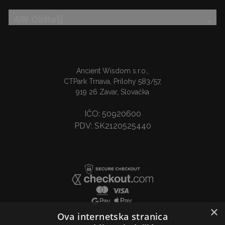
AW Obitelj
Ancient Wisdom s.r.o.,
CTPark Trnava, Prílohy 583/57,
919 26 Zavar, Slovačka
IČO: 50920600
PDV: SK2120525440
×
Ova internetska stranica