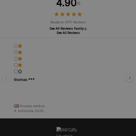
4.90
/5
★
★
★
★
★
★
★
★
★
★
Based on 6177 Reviews
See All Reviews Family
See All Reviews
thomas ***
thomas markus
4. kolovoza 2026.