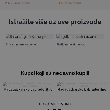
PMC : €40.00/Komad
PMC : €5.60/Komad
Istražite više uz ove proizvode
An
Shiva Lingam Kamenje
Rijetki mineralni uzorci
Kupci koji su nedavno kupili
Madagaskarsko Labradoritno
Madagaskarsko Labradoritno
Dlan Kamenje (cca. 35-50 mm)
Kamenje (cca. 40-60mm)
CUSTOMER RATING