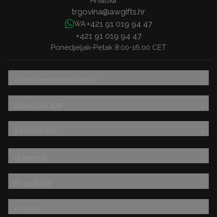
trgovina@awgifts.hr
+421 91 019 94 47
WA:
+421 91 019 94 47
Ponedjeljak-Petak 8:00-16:00 CET
Zašto odabrati nas?
Istražite AW
Showroom
O nama
Pravilnik
Pomoć