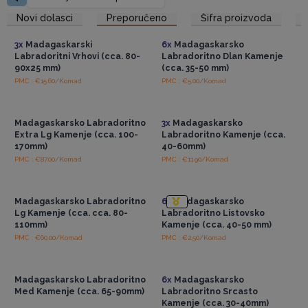
jačanja psihičkih sposobnosti i poticanja emocionalnog
Pristup veleprodajnim
Pristup veleprodajnim
Novi dolasci
Preporučeno
Šifra proizvoda
cijenama
cijenama
iscjeljivanja
.
Estetski sjaj: kamenje labradorita zasljepljuje očaravajućom
3x
Madagaskarski
6x
Madagaskarsko
paletom boja -prvenstveno plave i zelene, s bljeskovima žute,
Labradoritni Vrhovi (cca. 80-
Labradoritno Dlan Kamenje
narančaste i crvene. Ova dinamična vizualna privlačnost čini ih
90x25 mm)
(cca. 35-50 mm)
savršenima za dekorativne svrhe, dodajući dašak prirodne
PMC : €15.60/Komad
PMC : €5.00/Komad
Pristup veleprodajnim
Pristup veleprodajnim
elegancije svakom okruženju.
cijenama
cijenama
Bilo da želite obogatiti svoju osobnu kolekciju, ponuditi
Madagaskarsko Labradoritno
3x
Madagaskarsko
jedinstvene komade za preprodaju ili ih integrirati u holističke
Extra Lg Kamenje (cca. 100-
Labradoritno Kamenje (cca.
prakse, ovo će kamenje zasigurno impresionirati i pružiti trajnu
170mm)
40-60mm)
vrijednost.
PMC : €87.00/Komad
PMC : €11.90/Komad
Pristup veleprodajnim
Pristup veleprodajnim
Ponudite svojim kupcima nešto uistinu posebno i
cijenama
cijenama
dopustite da magija ovih zadivljujućih dragulja poboljša
Madagaskarsko Labradoritno
6x
Madagaskarsko
vašu ponudu.
Lg Kamenje (cca. cca. 80-
Labradoritno Listovsko
110mm)
Kamenje (cca. 40-50 mm)
PMC : €60.00/Komad
PMC : €2.50/Komad
Pristup veleprodajnim
Pristup veleprodajnim
cijenama
cijenama
Madagaskarsko Labradoritno
6x
Madagaskarsko
Med Kamenje (cca. 65-90mm)
Labradoritno Srcasto
Kamenje (cca. 30-40mm)