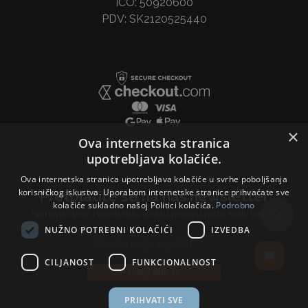
IČO: 50920600
PDV: SK2120525440
×
Ova internetska stranica
upotrebljava kolačiće.
Ova internetska stranica upotrebljava kolačiće u svrhe poboljšanja
korisničkog iskustva. Uporabom internetske stranice prihvaćate sve
Pretplatite se na naš newsletter
kolačiće sukladno našoj Politici kolačića.
Podrobno
Najnoviji članci i vijesti stižu u vašu pristiglu poštu svaki tjedan.
NUŽNO POTREBNI KOLAČIĆI
IZVEDBA
Email address
CILJANOST
FUNKCIONALNOST
Pretplatite se
PRIHVATI SVE