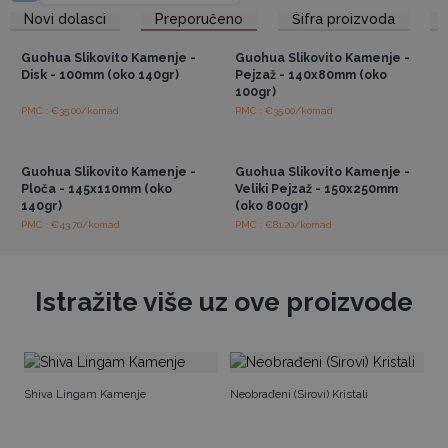
Za razliku od predmeta masovne proizvodnje, ovo kamenje
Pristup veleprodajnim
Pristup veleprodajnim
Novi dolasci
Preporučeno
Šifra proizvoda
cijenama
cijenama
nudi prirodnu i bezvremensku estetiku, privlačno kupcima koji
cijene ljepotu prirode.
Guohua Slikovito Kamenje -
Guohua Slikovito Kamenje -
Prihvatite prirodnu ljepotu i jedinstveni šarm Guohua
Disk - 100mm (oko 140gr)
Pejzaž - 140x80mm (oko
Kamenih Slika i ponudite svojim kupcima proizvod koji se
100gr)
ističe svojom autentičnošću i elegancijom.
PMC : €35.00/komad
PMC : €35.00/komad
Pristup veleprodajnim
Pristup veleprodajnim
cijenama
cijenama
Guohua Slikovito Kamenje -
Guohua Slikovito Kamenje -
Ploča - 145x110mm (oko
Veliki Pejzaž - 150x250mm
140gr)
(oko 800gr)
PMC : €43.70/komad
PMC : €81.20/komad
Istražite više uz ove proizvode
Ve
Shiva Lingam Kamenje
Neobrađeni (Sirovi) Kristali