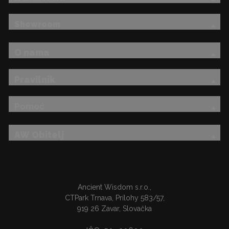
Showroom
O nama
Pravilnik
Pomoć
AW Obitelj
Ancient Wisdom s.r.o.,
CTPark Trnava, Prílohy 583/57,
919 26 Zavar, Slovačka