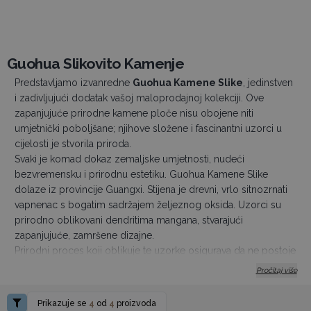
Guohua Slikovito Kamenje
Predstavljamo izvanredne
Guohua Kamene Slike
, jedinstven
i zadivljujući dodatak vašoj maloprodajnoj kolekciji. Ove
zapanjujuće prirodne kamene ploče nisu obojene niti
umjetnički poboljšane; njihove složene i fascinantni uzorci u
cijelosti je stvorila priroda.
Svaki je komad dokaz zemaljske umjetnosti, nudeći
bezvremensku i prirodnu estetiku. Guohua Kamene Slike
dolaze iz provincije Guangxi. Stijena je drevni, vrlo sitnozrnati
vapnenac s bogatim sadržajem željeznog oksida. Uzorci su
prirodno oblikovani dendritima mangana, stvarajući
zapanjujuće, zamršene dizajne.
Prirodni proces koji oblikuje te uzorke osigurava da ne postoje
dva potpuno ista kamena, pružajući jedinstven proizvod za
Pročitaj više
vaše kupce. Savršen za razne dekorativne svrhe, od uređenja
doma i ureda do unikatnih darova i kolekcionarskih predmeta.
Prikazuje se
4
od
4
proizvoda