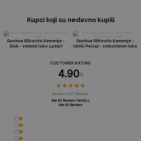
Kupci koji su nedavno kupili
Guohua Slikovito Kamenje -
Guohua Slikovito Kamenje -
Disk - 100mm (oko 140gr)
Veliki Pejzaž - 150x250mm (oko
800gr)
CUSTOMER RATING
4.90
/5
★
★
★
★
★
★
★
★
★
★
Based on 6177 Reviews
See All Reviews Family
See All Reviews