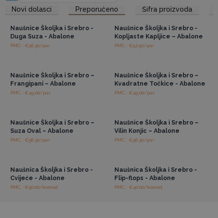
poklon ili dodatak osobnoj kolekciji ljubitelja prirodnog i ručno
Pristup veleprodajnim
Pristup veleprodajnim
Novi dolasci
Preporučeno
Šifra proizvoda
cijenama
cijenama
izrađenog nakita.
Dodajte dašak prirodne ljepote i ručne izrade svojoj
Naušnice Školjka i Srebro -
Naušnice Školjka i Srebro -
kolekciji!
Duga Suza - Abalone
Kopljaste Kapljice – Abalone
PMC : €56.30/par
PMC : €52.50/par
Pristup veleprodajnim
Pristup veleprodajnim
cijenama
cijenama
Naušnice Školjka i Srebro –
Naušnice Školjka i Srebro –
Frangipani – Abalone
Kvadratne Točkice - Abalone
PMC : €45.00/par
PMC : €45.00/par
Pristup veleprodajnim
Pristup veleprodajnim
cijenama
cijenama
Naušnice Školjka i Srebro –
Naušnice Školjka i Srebro –
Suza Oval – Abalone
Vilin Konjic – Abalone
PMC : €56.30/par
PMC : €56.30/par
Pristup veleprodajnim
Pristup veleprodajnim
cijenama
cijenama
Naušnica Školjka i Srebro -
Naušnica Školjka i Srebro -
Cvijeće - Abalone
Flip-flops - Abalone
PMC : €50.00/komad
PMC : €40.00/komad