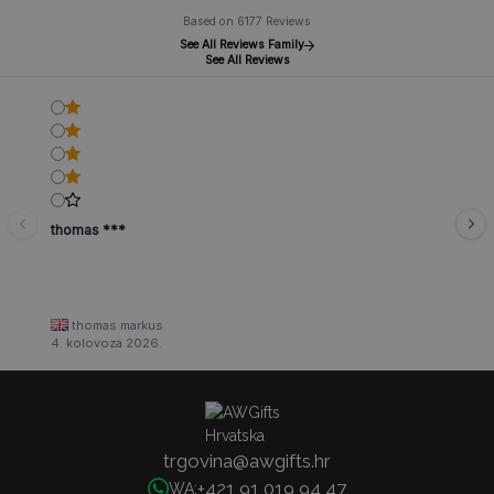
Based on 6177 Reviews
See All Reviews Family
See All Reviews
thomas ***
thomas markus
4. kolovoza 2026.
trgovina@awgifts.hr
+421 91 019 94 47
WA: