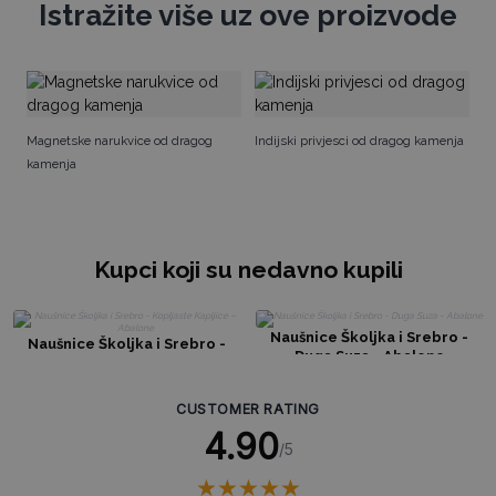
Istražite više uz ove proizvode
Na
Magnetske narukvice od dragog
Indijski privjesci od dragog kamenja
kamenja
Kupci koji su nedavno kupili
Naušnice Školjka i Srebro -
Naušnice Školjka i Srebro -
Duga Suza - Abalone
Kopljaste Kapljice – Abalone
CUSTOMER RATING
4.90
/5
★
★
★
★
★
★
★
★
★
★