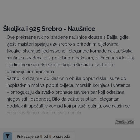
Školjka i 925 Srebro - Naušnice
Ove prekrasne ručno izrađene naušnice dolaze s Balija, gdje
vješti majstori spajaju 925 srebro s prirodnim dijelovima
školjke, stvarajući jedinstvene i elegantne komade nakita. Svaka
naušnica izrađena je s posebnom pažnjom, ističući prirodni sjaj
i jedinstvene uzorke školjki, koje reflektiraju svjetlost u
očaravajućim nijansama.
Raznoliki dizajni – od klasičnih oblika poput diska i suze do
inspirativnih motiva poput cvijeća, morskih kornjača i vretenca
– omogućuju da svatko pronađe savršen par koji odražava
njegov stil i osobnost. Bilo da tražite suptilan i elegantan
dodatak ili upečatljiv komad koji privlači pažnju, ove naušnice
će se savršeno uklopiti u svaku priliku.
Naušnice su lagane (težina oko 3-6 g), što ih čini udobnima za
Pročitaj više
cjelodnevno nošenje. Svaki par dolazi pojedinačno pakiran na
dekorativnim karticama s barkodom, idealan kao poseban
Prikazuje se
8
od
8
proizvoda