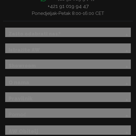
+421 91 019 94 47
Ponedjeljak-Petak 8:00-16:00 CET
Zašto odabrati nas?
Istražite AW
Showroom
O nama
Pravilnik
Pomoć
AW Obitelj